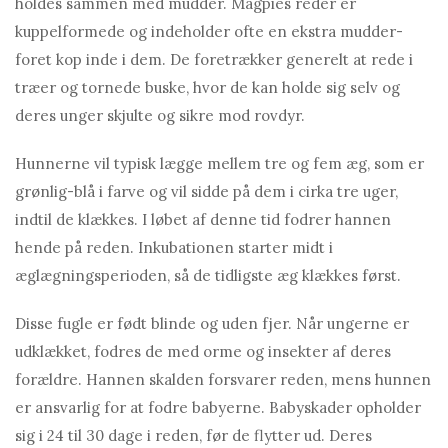
holdes sammen med mudder. Magpies reder er
kuppelformede og indeholder ofte en ekstra mudder-
foret kop inde i dem. De foretrækker generelt at rede i
træer og tornede buske, hvor de kan holde sig selv og
deres unger skjulte og sikre mod rovdyr.
Hunnerne vil typisk lægge mellem tre og fem æg, som er
grønlig-blå i farve og vil sidde på dem i cirka tre uger,
indtil de klækkes. I løbet af denne tid fodrer hannen
hende på reden. Inkubationen starter midt i
æglægningsperioden, så de tidligste æg klækkes først.
Disse fugle er født blinde og uden fjer. Når ungerne er
udklækket, fodres de med orme og insekter af deres
forældre. Hannen skalden forsvarer reden, mens hunnen
er ansvarlig for at fodre babyerne. Babyskader opholder
sig i 24 til 30 dage i reden, før de flytter ud. Deres