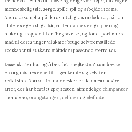
De har vist evnen til at lave og bruge værktøjer, efterligne
menneskelig tale, sørge, spille spil og arbejde i teams.
Andre eksempler på deres intelligens inkluderer, når en
af ​​deres egen slags dør, vil der dannes en gruppering
omkring kroppen til en 'begravelse', og for at portionere
mad til deres unger vil skater bruge selvfremstillede
redskaber til at skære måltider i passende størrelser.
Disse skatter har også bestået 'spejltesten', som beviser
en organismes evne til at genkende sig selv i en
refleksion. Bortset fra mennesker er de eneste andre
arter, der har bestået spejltesten, almindelige
chimpanser
, bonoboer,
orangutanger
,
delfiner
og
elefanter
.