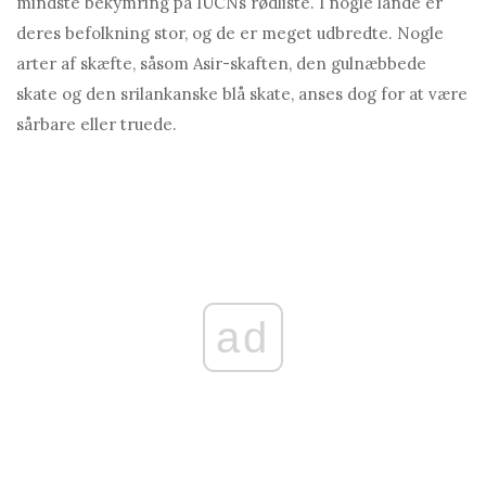
mindste bekymring på IUCNs rødliste. I nogle lande er
deres befolkning stor, og de er meget udbredte. Nogle
arter af skæfte, såsom Asir-skaften, den gulnæbbede
skate og den srilankanske blå skate, anses dog for at være
sårbare eller truede.
ad