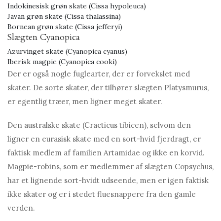
Indokinesisk grøn skate (Cissa hypoleuca)
Javan grøn skate (Cissa thalassina)
Bornean grøn skate (Cissa jefferyi)
Slægten Cyanopica
Azurvinget skate (Cyanopica cyanus)
Iberisk magpie (Cyanopica cooki)
Der er også nogle fuglearter, der er forvekslet med
skater. De sorte skater, der tilhører slægten Platysmurus,
er egentlig træer, men ligner meget skater.
Den australske skate (Cracticus tibicen), selvom den
ligner en eurasisk skate med en sort-hvid fjerdragt, er
faktisk medlem af familien Artamidae og ikke en korvid.
Magpie-robins, som er medlemmer af slægten Copsychus,
har et lignende sort-hvidt udseende, men er igen faktisk
ikke skater og er i stedet fluesnappere fra den gamle
verden.