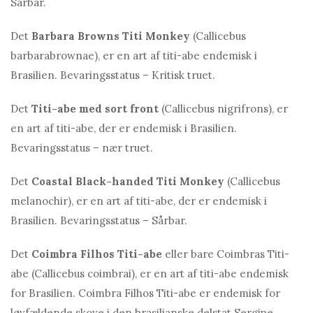
Sårbar.
Det
Barbara Browns Titi Monkey
(Callicebus
barbarabrownae), er en art af titi-abe endemisk i
Brasilien. Bevaringsstatus – Kritisk truet.
Det
Titi-abe med sort front
(Callicebus nigrifrons), er
en art af titi-abe, der er endemisk i Brasilien.
Bevaringsstatus – nær truet.
Det
Coastal Black-handed Titi Monkey
(Callicebus
melanochir), er en art af titi-abe, der er endemisk i
Brasilien. Bevaringsstatus – Sårbar.
Det
Coimbra Filhos Titi-abe
eller bare Coimbras Titi-
abe (Callicebus coimbrai), er en art af titi-abe endemisk
for Brasilien. Coimbra Filhos Titi-abe er endemisk for
løvfældende skove i den brasilianske delstat Sergipe.