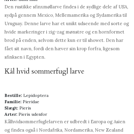
Den rustikke sfinxmøllarve findes i de sydlige dele af USA,
sydpå gennem Mexico, Mellemamerika og Sydamerika til
Uruguay. Denne larve har et unikt udseende med sorte og
hvide markeringer i zig-zag mønstre og en hornformet
brod på enden, selvom dette kun er til showet. Den har
fået sit navn, fordi den hæver sin krop forfra, ligesom
sfinksen i Egypten.
Kål hvid sommerfugl larve
Bestille:
Lepidoptera
Familie:
Pieridae
Slægt:
Pieris
Arter:
Pieris udenfor
Kålhvidsommerfuglelarven er udbredt i Europa og Asien
og findes også i Nordafrika, Nordamerika, New Zealand