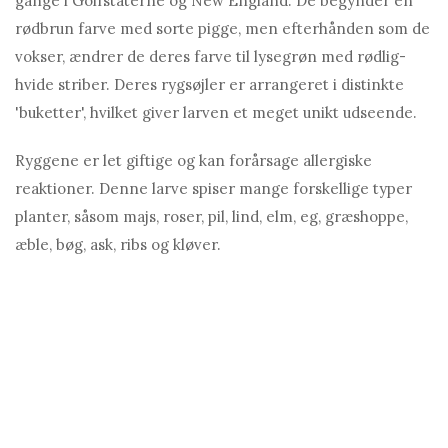
gange i Golfstaterne og New England. De begynder en
rødbrun farve med sorte pigge, men efterhånden som de
vokser, ændrer de deres farve til lysegrøn med rødlig-
hvide striber. Deres rygsøjler er arrangeret i distinkte
'buketter', hvilket giver larven et meget unikt udseende.
Ryggene er let giftige og kan forårsage allergiske
reaktioner. Denne larve spiser mange forskellige typer
planter, såsom majs, roser, pil, lind, elm, eg, græshoppe,
æble, bøg, ask, ribs og kløver.