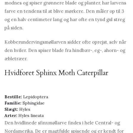
modnes og spiser grønnere blade og planter, har larvens
farve en tendens til at blive mørkere. Den måler op til 3
og en halv centimeter lang og har ofte en tynd gul streg
på siden.
Kobberundervingsmøllarven sidder ofte oprejst, selv når
den hviler. Den spiser blade fra hindbær-, eg-, ahorn- og
æbletræer.
Hvidforet Sphinx Moth Caterpillar
Bestille:
Lepidoptera
Familie:
Sphingidae
Slægt:
Hyles
Arter:
Hyles lineata
Den hvidlinede sfinxmøllarve findes i hele Central- og
Nordamerika. De er magtfulde spisende og er kendt for