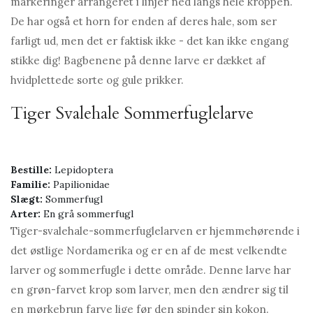
markeringer arrangeret i linjer ned langs hele kroppen.
De har også et horn for enden af ​​deres hale, som ser
farligt ud, men det er faktisk ikke - det kan ikke engang
stikke dig! Bagbenene på denne larve er dækket af
hvidplettede sorte og gule prikker.
Tiger Svalehale Sommerfuglelarve
Bestille:
Lepidoptera
Familie:
Papilionidae
Slægt:
Sommerfugl
Arter:
En grå sommerfugl
Tiger-svalehale-sommerfuglelarven er hjemmehørende i
det østlige Nordamerika og er en af ​​de mest velkendte
larver og sommerfugle i dette område. Denne larve har
en grøn-farvet krop som larver, men den ændrer sig til
en mørkebrun farve lige før den spinder sin kokon.