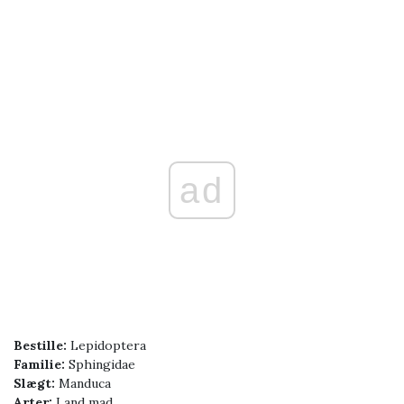
ad
Bestille:
Lepidoptera
Familie:
Sphingidae
Slægt:
Manduca
Arter:
Land mad