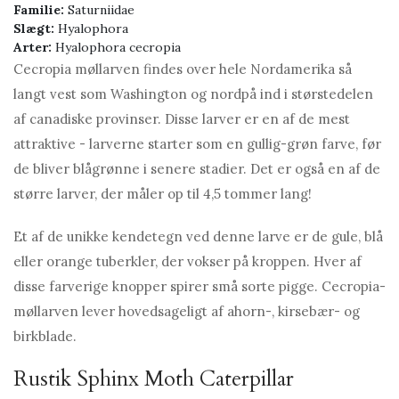
Familie:
Saturniidae
Slægt:
Hyalophora
Arter:
Hyalophora cecropia
Cecropia møllarven findes over hele Nordamerika så
langt vest som Washington og nordpå ind i størstedelen
af ​​canadiske provinser. Disse larver er en af ​​de mest
attraktive - larverne starter som en gullig-grøn farve, før
de bliver blågrønne i senere stadier. Det er også en af ​​de
større larver, der måler op til 4,5 tommer lang!
Et af de unikke kendetegn ved denne larve er de gule, blå
eller orange tuberkler, der vokser på kroppen. Hver af
disse farverige knopper spirer små sorte pigge. Cecropia-
møllarven lever hovedsageligt af ahorn-, kirsebær- og
birkblade.
Rustik Sphinx Moth Caterpillar