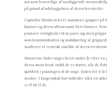
ses som besværlige af nærliggende menneskelige
på grund af ødelæggelsen af ​​deres levesteder.
Capuchin Monkeys lever sammen i grupper på 6 
hunner og deres afkom samt flere hanner. Norm
primære rettigheder til at parre sig med grupp
som kommunikation og stabilisering af gruppedyn
markerer et centralt område af deres territori
Hunnerne føder unger hvert andet år efter en gra
deres mors bryst, indtil de er større, når de fly
sjældent i pasningen af ​​de unge. Inden for 4 år
modne. I fangenskab har individer nået en alder
er 15 til 25 år.