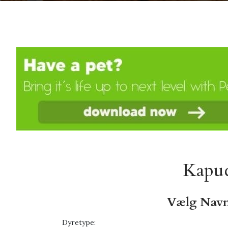
Kapuc
Vælg Navn
Dyretype: