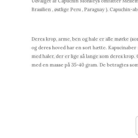
Udvalget af Capuchin Monkeys omfatter Mellem
Brasilien , østlige Peru , Paraguay ). Capuchin-
Deres krop, arme, ben og hale er alle mørke (sort
og deres hoved har en sort hætte. Kapucinaber 
med haler, der er lige så lange som deres krop. 
med en masse på 35-40 gram. De betragtes som 