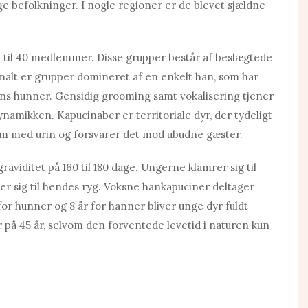
 befolkninger. I nogle regioner er de blevet sjældne
til 40 medlemmer. Disse grupper består af beslægtede
alt er grupper domineret af en enkelt han, som har
ens hunner. Gensidig grooming samt vokalisering tjener
amikken. Kapucinaber er territoriale dyr, der tydeligt
um med urin og forsvarer det mod ubudne gæster.
viditet på 160 til 180 dage. Ungerne klamrer sig til
tter sig til hendes ryg. Voksne hankapuciner deltager
 for hunner og 8 år for hanner bliver unge dyr fuldt
 på 45 år, selvom den forventede levetid i naturen kun