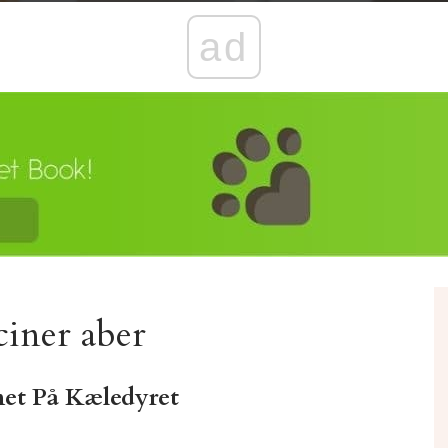
ad
iner aber
et På Kæledyret