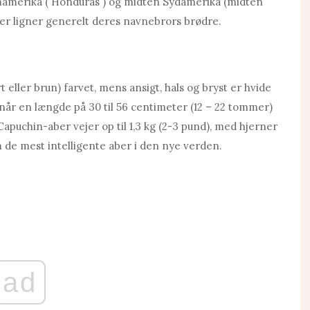
amerika ( Honduras ) og midten Sydamerika (midten
aber ligner generelt deres navnebrors brødre.
 eller brun) farvet, mens ansigt, hals og bryst er hvide
når en længde på 30 til 56 centimeter (12 – 22 tommer)
Capuchin-aber vejer op til 1,3 kg (2-3 pund), med hjerner
de mest intelligente aber i den nye verden.
ad