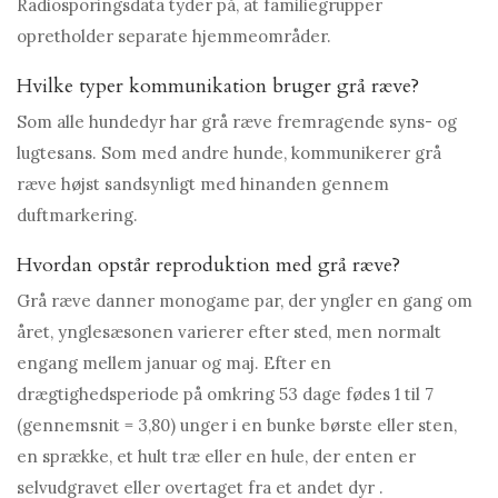
Radiosporingsdata tyder på, at familiegrupper
opretholder separate hjemmeområder.
Hvilke typer kommunikation bruger grå ræve?
Som alle hundedyr har grå ræve fremragende syns- og
lugtesans. Som med andre hunde, kommunikerer grå
ræve højst sandsynligt med hinanden gennem
duftmarkering.
Hvordan opstår reproduktion med grå ræve?
Grå ræve danner monogame par, der yngler en gang om
året, ynglesæsonen varierer efter sted, men normalt
engang mellem januar og maj. Efter en
drægtighedsperiode på omkring 53 dage fødes 1 til 7
(gennemsnit = 3,80) unger i en bunke børste eller sten,
en sprække, et hult træ eller en hule, der enten er
selvudgravet eller overtaget fra et andet dyr .