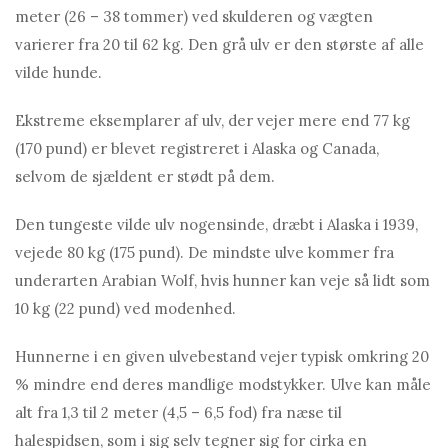
meter (26 – 38 tommer) ved skulderen og vægten
varierer fra 20 til 62 kg. Den grå ulv er den største af alle
vilde hunde.
Ekstreme eksemplarer af ulv, der vejer mere end 77 kg
(170 pund) er blevet registreret i Alaska og Canada,
selvom de sjældent er stødt på dem.
Den tungeste vilde ulv nogensinde, dræbt i Alaska i 1939,
vejede 80 kg (175 pund). De mindste ulve kommer fra
underarten Arabian Wolf, hvis hunner kan veje så lidt som
10 kg (22 pund) ved modenhed.
Hunnerne i en given ulvebestand vejer typisk omkring 20
% mindre end deres mandlige modstykker. Ulve kan måle
alt fra 1,3 til 2 meter (4,5 – 6,5 fod) fra næse til
halespidsen, som i sig selv tegner sig for cirka en