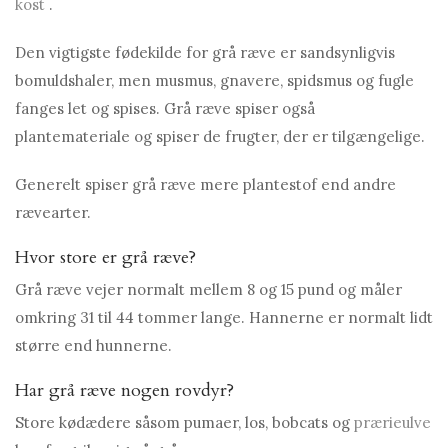
kost
.
Den vigtigste fødekilde for grå ræve er sandsynligvis
bomuldshaler, men musmus, gnavere, spidsmus og fugle
fanges let og spises. Grå ræve spiser også
plantemateriale og spiser de frugter, der er tilgængelige.
Generelt spiser grå ræve mere plantestof end andre
rævearter.
Hvor store er grå ræve?
Grå ræve vejer normalt mellem 8 og 15 pund og måler
omkring 31 til 44 tommer lange. Hannerne er normalt lidt
større end hunnerne.
Har grå ræve nogen rovdyr?
Store kødædere såsom pumaer, los, bobcats og
prærieulve