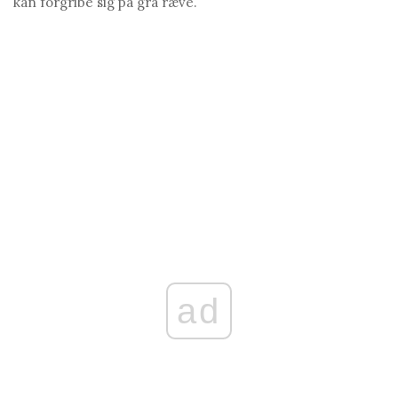
kan forgribe sig på grå ræve.
ad