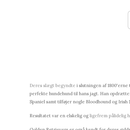
Deres slægt begyndte
i slutningen af ​​1800'er
perfekte hundehund til hans jagt. Han opdrætt
Spaniel samt tilføjer nogle Bloodhound og Irish 
Resultatet var en elskelig og
ligefrem pålidelig 
Golden Retrievers er også kendt for deres gyldne