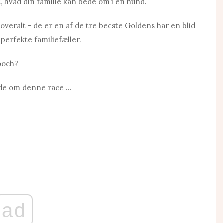
t, hvad din familie kan bede om i en hund.
ralt - de er en af ​​de tre bedste Goldens har en blid
perfekte familiefæller.
ooch?
ide om denne race ...
ad