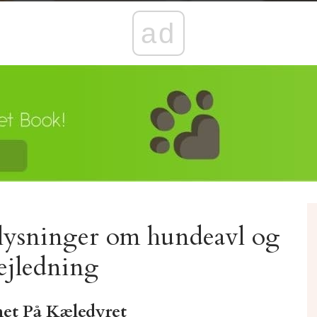
ad
lysninger om hundeavl og
ejledning
et På Kæledyret