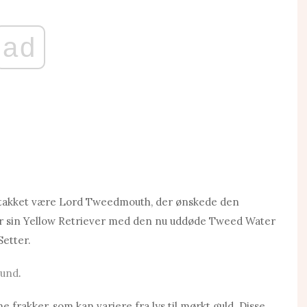
ad
ne takket være Lord Tweedmouth, der ønskede den
er sin Yellow Retriever med den nu uddøde Tweed Water
Setter.
hund
.
 frakker, som kan variere fra lys til mørkt guld. Disse