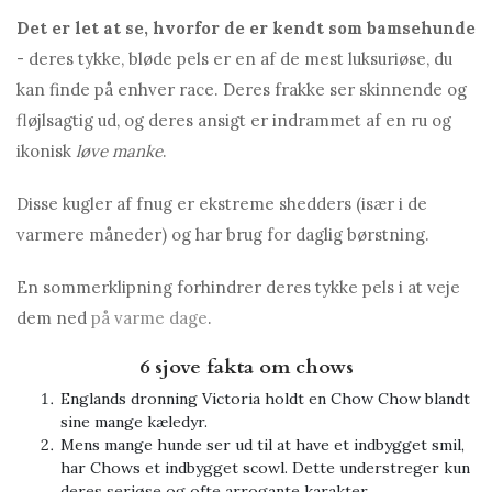
Det er let at se, hvorfor de er kendt som bamsehunde
- deres tykke, bløde pels er en af ​​de mest luksuriøse, du
kan finde på enhver race. Deres frakke ser skinnende og
fløjlsagtig ud, og deres ansigt er indrammet af en ru og
ikonisk
løve manke
.
Disse kugler af fnug er ekstreme shedders (især i de
varmere måneder) og har brug for daglig børstning.
En sommerklipning forhindrer deres tykke pels i at veje
dem ned
på varme dage
.
6 sjove fakta om chows
Englands dronning Victoria holdt en Chow Chow blandt
sine mange kæledyr.
Mens mange hunde ser ud til at have et indbygget smil,
har Chows et indbygget scowl. Dette understreger kun
deres seriøse og ofte arrogante karakter.