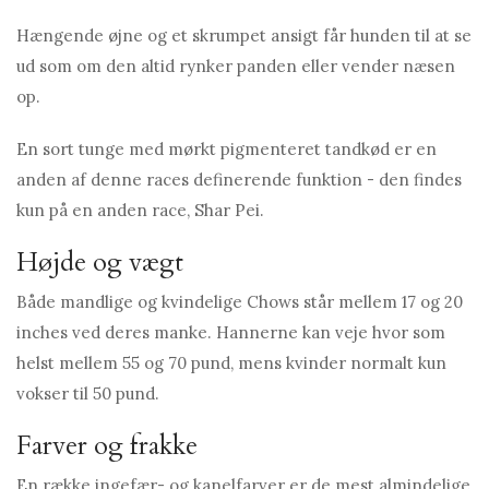
Hængende øjne og et skrumpet ansigt får hunden til at se
ud som om den altid rynker panden eller vender næsen
op.
En sort tunge med mørkt pigmenteret tandkød er en
anden af ​​denne races definerende funktion - den findes
kun på en anden race, Shar Pei.
Højde og vægt
Både mandlige og kvindelige Chows står mellem 17 og 20
inches ved deres manke. Hannerne kan veje hvor som
helst mellem 55 og 70 pund, mens kvinder normalt kun
vokser til 50 pund.
Farver og frakke
En række ingefær- og kanelfarver er de mest almindelige