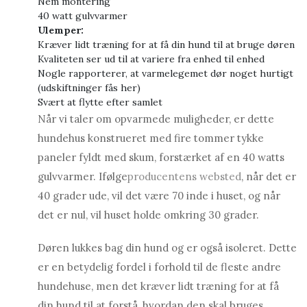
Nem montering
40 watt gulvvarmer
Ulemper:
Kræver lidt træning for at få din hund til at bruge døren
Kvaliteten ser ud til at variere fra enhed til enhed
Nogle rapporterer, at varmelegemet dør noget hurtigt
(udskiftninger fås her)
Svært at flytte efter samlet
Når vi taler om opvarmede muligheder, er dette
hundehus konstrueret med fire tommer tykke
paneler fyldt med skum, forstærket af en 40 watts
gulvvarmer. Ifølge
producentens websted
, når det er
40 grader ude, vil det være 70 inde i huset, og når
det er nul, vil huset holde omkring 30 grader.
Døren lukkes bag din hund og er også isoleret. Dette
er en betydelig fordel i forhold til de fleste andre
hundehuse, men det kræver lidt træning for at få
din hund til at forstå, hvordan den skal bruges.