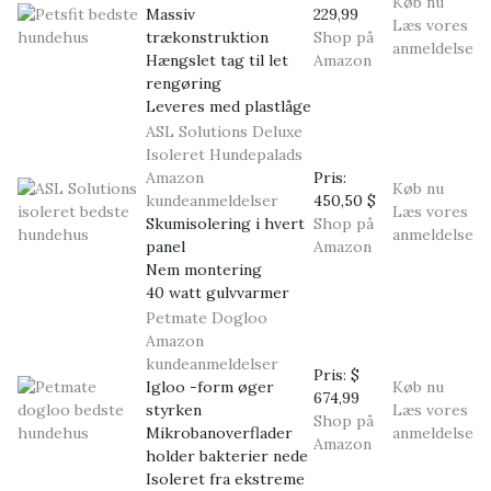
Køb nu
Massiv
229,99
Læs vores
trækonstruktion
Shop på
anmeldelse
Hængslet tag til let
Amazon
rengøring
Leveres med plastlåge
ASL Solutions Deluxe
Isoleret Hundepalads
Amazon
Pris:
Køb nu
kundeanmeldelser
450,50 $
Læs vores
Skumisolering i hvert
Shop på
anmeldelse
panel
Amazon
Nem montering
40 watt gulvvarmer
Petmate Dogloo
Amazon
kundeanmeldelser
Pris:
$
Igloo -form øger
Køb nu
674,99
styrken
Læs vores
Shop på
Mikrobanoverflader
anmeldelse
Amazon
holder bakterier nede
Isoleret fra ekstreme