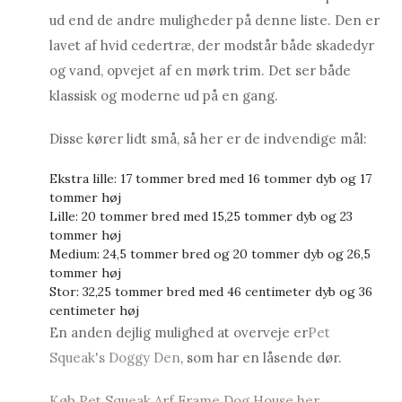
ud end de andre muligheder på denne liste. Den er
lavet af hvid cedertræ, der modstår både skadedyr
og vand, opvejet af en mørk trim. Det ser både
klassisk og moderne ud på en gang.
Disse kører lidt små, så her er de indvendige mål:
Ekstra lille: 17 tommer bred med 16 tommer dyb og 17
tommer høj
Lille: 20 tommer bred med 15,25 tommer dyb og 23
tommer høj
Medium: 24,5 tommer bred og 20 tommer dyb og 26,5
tommer høj
Stor: 32,25 tommer bred med 46 centimeter dyb og 36
centimeter høj
En anden dejlig mulighed at overveje er
Pet
Squeak's Doggy Den
, som har en låsende dør.
Køb Pet Squeak Arf Frame Dog House her.