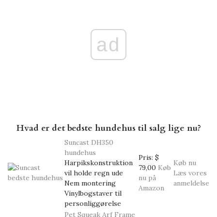
ad
Hvad er det bedste hundehus til salg lige nu?
Suncast DH350
hundehus
Pris:
$
Harpikskonstruktion
Køb nu
79,00
Køb
vil holde regn ude
Læs vores
nu på
Nem montering
anmeldelse
Amazon
Vinylbogstaver til
personliggørelse
Pet Squeak Arf Frame