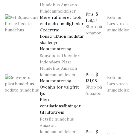
Hundehus
Amazon
kundeanmeldelser
Pris:
$
Mere raffineret look
Køb nu
158,17
end andre muligheder
Læs vores
Shop på
Cedertræ
anmeldelse
Amazon
konstruktion modstår
skadedyr
Nem montering
Senyepets Udendørs
Indendørs Plast
Hundehus
Amazon
kundeanmeldelser
Pris:
$
Køb nu
Nem montering
131,98
Læs vores
Ovenlys for valgfrit
Shop på
anmeldelse
lys
Amazon
Flere
ventilationsåbninger
til luftstrøm
Petsfit hundehus
Amazon
kundeanmeldelser
Pris:
$