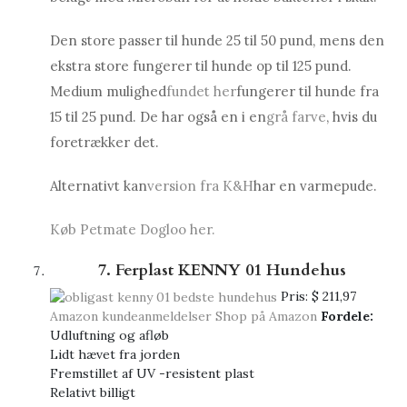
Den store passer til hunde 25 til 50 pund, mens den
ekstra store fungerer til hunde op til 125 pund.
Medium mulighed
fundet her
fungerer til hunde fra
15 til 25 pund. De har også en i en
grå farve
, hvis du
foretrækker det.
Alternativt kan
version fra K&H
har en varmepude.
Køb Petmate Dogloo her.
7. Ferplast KENNY 01 Hundehus
Pris:
$ 211,97
Amazon kundeanmeldelser
Shop på Amazon
Fordele:
Udluftning og afløb
Lidt hævet fra jorden
Fremstillet af UV -resistent plast
Relativt billigt