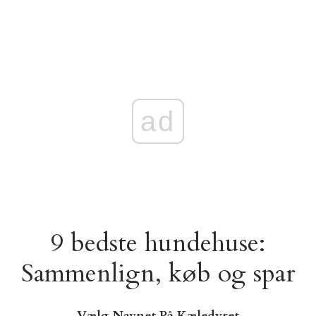
ad
9 bedste hundehuse:
Sammenlign, køb og spar
Vælg Navnet På Kæledyret