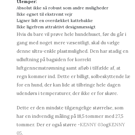
Ulemper:
Absolut ikke så robust som andre muligheder
Ikke egnet til ekstremt vejr
Ligner lidt en overdækket kattebakke
Ikke ligefrem attraktivt designmæssigt
Hvis du bare vil prøve hele hundehuset, før du går i
gang med noget mere væsentligt, skal du vælge
denne ultra-enkle plastmulighed. Den har stadig en
udluftning på bagsiden for korrekt
luftgennemstrømning samt afløb i tilfælde af, at
regn kommer ind. Dette er billigt, solbeskyttende læ
for en hund, der kan lide at tilbringe hele dagen
udendørs i temperaturer, der ikke er for skøre.
Dette er den mindste tilgængelige størrelse, som
har en indvendig måling på 18,5 tommer med 27,5
tommer. Der er også større -
KENNY 03
og
KENNY
05
.