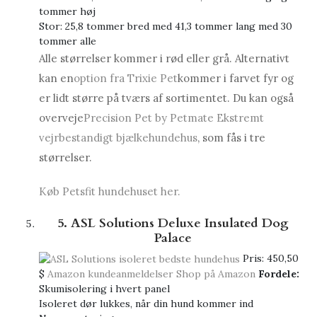
tommer høj
Stor: 25,8 tommer bred med 41,3 tommer lang med 30
tommer alle
Alle størrelser kommer i rød eller grå. Alternativt
kan en
option fra Trixie Pet
kommer i farvet fyr og
er lidt større på tværs af sortimentet. Du kan også
overveje
Precision Pet by Petmate Ekstremt
vejrbestandigt bjælkehundehus
, som fås i tre
størrelser.
Køb Petsfit hundehuset her.
5. ASL Solutions Deluxe Insulated Dog
Palace
Pris:
450,50
$
Amazon kundeanmeldelser
Shop på Amazon
Fordele:
Skumisolering i hvert panel
Isoleret dør lukkes, når din hund kommer ind