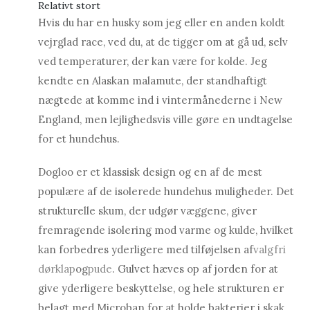
Relativt stort
Hvis du har en husky som jeg eller en anden koldt
vejrglad race, ved du, at de tigger om at gå ud, selv
ved temperaturer, der kan være for kolde. Jeg
kendte en Alaskan malamute, der standhaftigt
nægtede at komme ind i vintermånederne i New
England, men lejlighedsvis ville gøre en undtagelse
for et hundehus.
Dogloo er et klassisk design og en af ​​de mest
populære af de isolerede hundehus muligheder. Det
strukturelle skum, der udgør væggene, giver
fremragende isolering mod varme og kulde, hvilket
kan forbedres yderligere med tilføjelsen af
valgfri
dørklap
og
pude
. Gulvet hæves op af jorden for at
give yderligere beskyttelse, og hele strukturen er
belagt med Microban for at holde bakterier i skak.