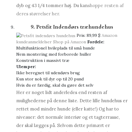
dyb og 43 1/4 tommer høj. Du kan
shoppe resten af ​​
deres størrelser her.
9. Petsfit Indendørs træhundehus
Pris:
89,99 $
Amazon
kundeanmeldelser
Shop på Amazon
Fordele:
Multifunktionel hvileplads til små hunde
Nem montering med forborede huller
Konstruktion i massivt træ
Ulemper:
Ikke beregnet til udendørs brug
Kun stor nok til dyr op til 20 pund
Hvis du er færdig, skal du gøre det selv
Her er noget lidt anderledes end resten af ​​
mulighederne på denne liste. Dette lille hundehus er
rettet mod mindre hunde (eller katte!) Og har to
niveauer: det normale interiør og et tagterrasse,
der skal lægges på. Selvom dette primært er