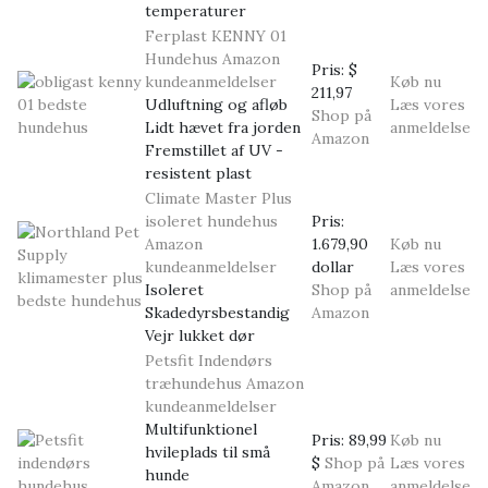
temperaturer
Ferplast KENNY 01
Hundehus
Amazon
Pris:
$
kundeanmeldelser
Køb nu
211,97
Udluftning og afløb
Læs vores
Shop på
Lidt hævet fra jorden
anmeldelse
Amazon
Fremstillet af UV -
resistent plast
Climate Master Plus
isoleret hundehus
Pris:
Amazon
1.679,90
Køb nu
kundeanmeldelser
dollar
Læs vores
Isoleret
Shop på
anmeldelse
Skadedyrsbestandig
Amazon
Vejr lukket dør
Petsfit Indendørs
træhundehus
Amazon
kundeanmeldelser
Multifunktionel
Pris:
89,99
Køb nu
hvileplads til små
$
Shop på
Læs vores
hunde
Amazon
anmeldelse