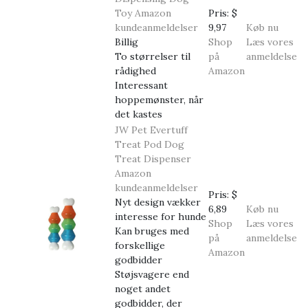
Toy
Amazon
Pris:
$
kundeanmeldelser
9,97
Køb nu
Billig
Shop
Læs vores
To størrelser til
på
anmeldelse
rådighed
Amazon
Interessant
hoppemønster, når
det kastes
JW Pet Evertuff
Treat Pod Dog
Treat Dispenser
Amazon
kundeanmeldelser
Pris:
$
Nyt design vækker
6,89
Køb nu
interesse for hunde
Shop
Læs vores
Kan bruges med
på
anmeldelse
forskellige
Amazon
godbidder
Støjsvagere end
noget andet
godbidder, der