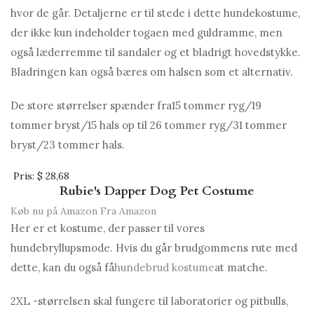
hvor de går. Detaljerne er til stede i dette hundekostume,
der ikke kun indeholder togaen med guldramme, men
også læderremme til sandaler og et bladrigt hovedstykke.
Bladringen kan også bæres om halsen som et alternativ.
De store størrelser spænder fra
15 tommer ryg/19
tommer bryst/15 hals op til 26 tommer ryg/31 tommer
bryst/23 tommer hals.
Pris:
$ 28,68
Rubie's Dapper Dog Pet Costume
Køb nu på Amazon
Fra Amazon
Her er et kostume, der passer til vores
hundebryllupsmode. Hvis du går brudgommens rute med
dette, kan du også få
hundebrud kostume
at matche.
2XL -størrelsen skal fungere til laboratorier og pitbulls,