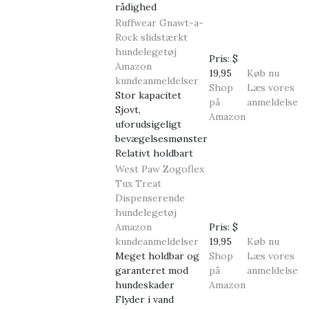
rådighed
Ruffwear Gnawt-a-
Rock slidstærkt
hundelegetøj
Pris:
$
Amazon
19,95
Køb nu
kundeanmeldelser
Shop
Læs vores
Stor kapacitet
på
anmeldelse
Sjovt,
Amazon
uforudsigeligt
bevægelsesmønster
Relativt holdbart
West Paw Zogoflex
Tux Treat
Dispenserende
hundelegetøj
Amazon
Pris:
$
kundeanmeldelser
19,95
Køb nu
Meget holdbar og
Shop
Læs vores
garanteret mod
på
anmeldelse
hundeskader
Amazon
Flyder i vand