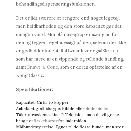
behandlingsdispenseringsfunktionen.
Det er lidt sværere at rengøre end noget legetøj,
men holdbarheden og den store kapacitet gør det
umagen værd. Min blå næsegrop er især glad for
den og tygger regelmæssigt på den, selvom der ikke
er godbidder indeni. Ruffwear laver også
Skru op
,
som har mere af en vippende og rullende handling,
samt
Gnawt-a-Cone
, som er deres opfattelse af en
Kong Classic.
Specifikationer:
Kapacitet: Cirka to kopper
Anbefalet godbidstype: Kibble eller
bløde bidder
Tåler opvaskemaskine ?: Teknisk ja, men du vil gerne
bruge en
flaskebørste
for indersiden
Målhundestørrelse: Egnet til de fleste hunde, men stor