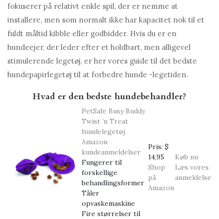
fokuserer på relativt enkle spil, der er nemme at
installere, men som normalt ikke har kapacitet nok til et
fuldt måltid kibble eller godbidder. Hvis du er en
hundeejer, der leder efter et holdbart, men alligevel
stimulerende legetøj, er her vores guide til det bedste
hundepapirlegetøj til at forbedre hunde -legetiden.
Hvad er den bedste hundebehandler?
PetSafe Busy Buddy
Twist ’n Treat
hundelegetøj
Amazon
Pris:
$
kundeanmeldelser
14,95
Køb nu
Fungerer til
Shop
Læs vores
forskellige
på
anmeldelse
behandlingsformer
Amazon
Tåler
opvaskemaskine
Fire størrelser til