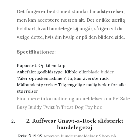
Det fungerer bedst med standard madstørrelser,
men kan acceptere næsten alt. Det er ikke særlig
holdbart, hvad hundelegetøj angår, så igen vil du
vælge dette, hvis din hvalp er på den blidere side.
Specifikationer:
Kapacitet: Op til en kop
Anbefalet godbidstype: Kibble eller
bløde bidder
Tåler opvaskemaskine ?: Ja, kun øverste rack
Målhundestørrelse: Tilgængelige muligheder for alle
størrelser
Find mere information og anmeldelser om PetSafe
Busy Buddy Twist ’n Treat Dog Toy her.
2. Ruffwear Gnawt-a-Rock slidstærkt
hundelegetøj
Pris:
$ 19,95
Amazon kundeanmeldelser
Shop på