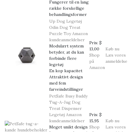
Fungerer til en lang
række forskellige
behandlingsformer
Up Dog Legetøj
Odin Dog Treat
Puzzle Toy
Amazon
kundeanmeldelser
Pris:
$
Modulært system
13,00
Køb nu
betyder, at du kan
Shop
Læs vores
forbinde flere
på
anmeldelse
legetøj
Amazon
En kop kapacitet
Attraktivt design
med fem
farveindstillinger
PetSafe Busy Buddy
Tug-A-Jug Dog
Treat Dispenser
Legetøj
Amazon
Pris:
$
kundeanmeldelser
15,95
Køb nu
Meget unikt design
Shop
Læs vores