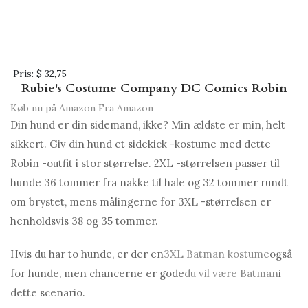
Pris:
$ 32,75
Rubie's Costume Company DC Comics Robin
Køb nu på Amazon
Fra Amazon
Din hund er din sidemand, ikke? Min ældste er min, helt
sikkert. Giv din hund et sidekick -kostume med dette
Robin -outfit i stor størrelse. 2XL -størrelsen passer til
hunde 36 tommer fra nakke til hale og 32 tommer rundt
om brystet, mens målingerne for 3XL -størrelsen er
henholdsvis 38 og 35 tommer.
Hvis du har to hunde, er der en
3XL Batman kostume
også
for hunde, men chancerne er gode
du vil være Batman
i
dette scenario.