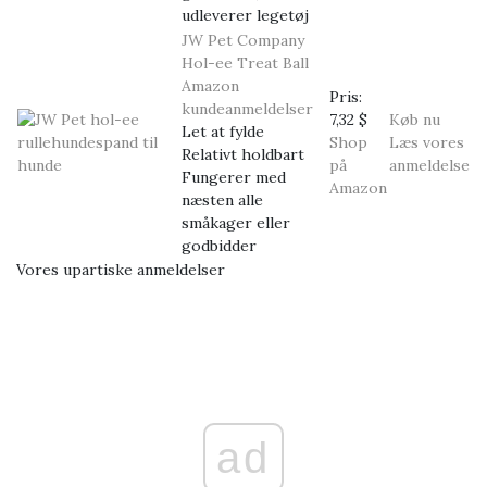
udleverer legetøj
JW Pet Company
Hol-ee Treat Ball
Amazon
Pris:
kundeanmeldelser
7,32 $
Køb nu
Let at fylde
Shop
Læs vores
Relativt holdbart
på
anmeldelse
Fungerer med
Amazon
næsten alle
småkager eller
godbidder
Vores upartiske anmeldelser
ad