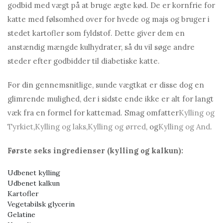
godbid med vægt på at bruge ægte kød. De er kornfrie for
katte med følsomhed over for hvede og majs og bruger i
stedet kartofler som fyldstof. Dette giver dem en
anstændig mængde kulhydrater, så du vil søge andre
steder efter godbidder til diabetiske katte.
For din gennemsnitlige, sunde vægtkat er disse dog en
glimrende mulighed, der i sidste ende ikke er alt for langt
væk fra en formel for kattemad. Smag omfatter
Kylling og
Tyrkiet
,
Kylling og laks
,
Kylling og ørred
, og
Kylling og And
.
Første seks ingredienser (kylling og kalkun):
Udbenet kylling
Udbenet kalkun
Kartofler
Vegetabilsk glycerin
Gelatine