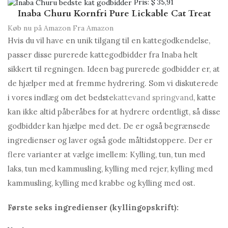
Pris:
$ 35,91
Inaba Churu Kornfri Pure Lickable Cat Treat
Køb nu på Amazon
Fra Amazon
Hvis du vil have en unik tilgang til en kattegodkendelse,
passer disse purerede kattegodbidder fra Inaba helt
sikkert til regningen. Ideen bag purerede godbidder er, at
de hjælper med at fremme hydrering. Som vi diskuterede
i vores indlæg om det bedste
kattevand springvand
, katte
kan ikke altid påberåbes for at hydrere ordentligt, så disse
godbidder kan hjælpe med det. De er også begrænsede
ingredienser og laver også gode måltidstoppere. Der er
flere varianter at vælge imellem: Kylling, tun, tun med
laks, tun med kammusling, kylling med rejer, kylling med
kammusling, kylling med krabbe og kylling med ost.
Første seks ingredienser (kyllingopskrift):