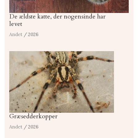
De ældste katte, der nogensinde har
levet
Andet
/ 2026
Græsedderkopper
Andet
/ 2026