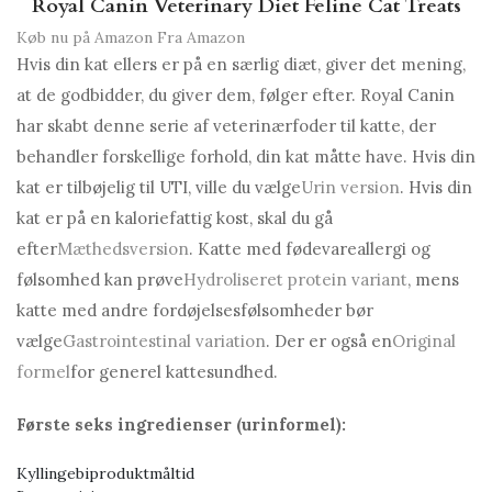
Royal Canin Veterinary Diet Feline Cat Treats
Køb nu på Amazon
Fra Amazon
Hvis din kat ellers er på en særlig diæt, giver det mening,
at de godbidder, du giver dem, følger efter. Royal Canin
har skabt denne serie af veterinærfoder til katte, der
behandler forskellige forhold, din kat måtte have. Hvis din
kat er tilbøjelig til UTI, ville du vælge
Urin version
. Hvis din
kat er på en kaloriefattig kost, skal du gå
efter
Mæthedsversion
. Katte med fødevareallergi og
følsomhed kan prøve
Hydroliseret protein variant
, mens
katte med andre fordøjelsesfølsomheder bør
vælge
Gastrointestinal variation
. Der er også en
Original
formel
for generel kattesundhed.
Første seks ingredienser (urinformel):
Kyllingebiproduktmåltid