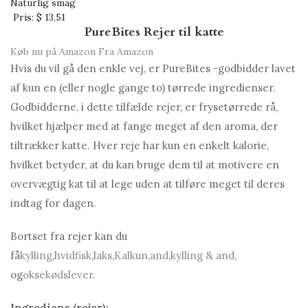
Naturlig smag
Pris:
$ 13,51
PureBites Rejer til katte
Køb nu på Amazon
Fra Amazon
Hvis du vil gå den enkle vej, er PureBites -godbidder lavet
af kun en (eller nogle gange to) tørrede ingredienser.
Godbidderne, i dette tilfælde rejer, er frysetørrede rå,
hvilket hjælper med at fange meget af den aroma, der
tiltrækker katte. Hver reje har kun en enkelt kalorie,
hvilket betyder, at du kan bruge dem til at motivere en
overvægtig kat til at lege uden at tilføre meget til deres
indtag for dagen.
Bortset fra rejer kan du
få
kylling
,
hvidfisk
,
laks
,
Kalkun
,
and
,
kylling & and
,
og
oksekødslever
.
Ingrediens (rejer):