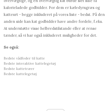
overvægtige, og en overvægtig kat burde slet ikke få
kalorieladede godbidder. For dem er kæledyrsgræs og
katteurt - begge inkluderet på vores liste - bedst. På den
anden side kan kat godbidder have andre fordele, f.eks.
At understøtte visse helbredstilstande eller at rense
tænder, så vi har også inkluderet muligheder for det.
Se også:
Bedste vådfoder til katte
Bedste interaktive kattelegetøj
Bedste kattetræer
Bedste kattelegetøj