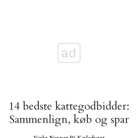
ad
14 bedste kattegodbidder:
Sammenlign, køb og spar
Vælg Navnet På Kæledyret