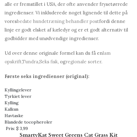
alle er fremstillet i USA, der ofte anvender frysetørrede
ingredienser. Vi inkluderede noget lignende til dette på
vores
bedste hundetræning behandler post
fordi denne
linje er godt elsket af kæledyr og er et godt alternativ til
godbidder med unødvendige ingredienser.
Ud over denne originale formel kan du få en
lam
opskrift
,
Tundra
,
Seks fisk
, og
regionale sorter
.
Første seks ingredienser (original):
Kyllingelever
Tyrkiet lever
Kylling
Kalkun
Havtaske
Blandede tocopheroler
Pris:
$ 3,99
SmartyKat Sweet Greens Cat Grass Kit