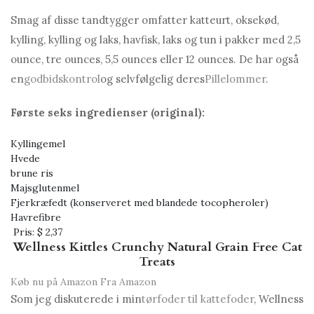
Smag af disse tandtygger omfatter katteurt, oksekød,
kylling, kylling og laks, havfisk, laks og tun i pakker med 2,5
ounce, tre ounces, 5,5 ounces eller 12 ounces. De har også
en
godbidskontrol
og selvfølgelig deres
Pillelommer
.
Første seks ingredienser (original):
Kyllingemel
Hvede
brune ris
Majsglutenmel
Fjerkræfedt (konserveret med blandede tocopheroler)
Havrefibre
Pris:
$ 2,37
Wellness Kittles Crunchy Natural Grain Free Cat
Treats
Køb nu på Amazon
Fra Amazon
Som jeg diskuterede i min
tørfoder til kattefoder
, Wellness