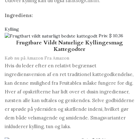
Udover kylling kan du også få
laks
og
Kalkun
.
Ingrediens:
Kylling
Pris:
$ 10,36
Frugtbare Vildt Naturlige Kyllingesmag
Kattegodter
Køb nu på Amazon
Fra Amazon
Hvis du leder efter en relativt begrænset
ingrediensversion af en ret traditionel kattegodkendelse,
kan denne mulighed fra Fruitables måske fungere for dig.
Hver af opskrifterne har lidt over et dusin ingredienser,
næsten alle kan udtales og genkendes. Selve godbidderne
er sprøde på ydersiden og skællende indeni, hvilket gør
dem både velsmagende og smidende. Smagsvarianter
inkluderer kylling, tun og laks.