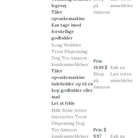
legetøj
på
anmeldelse
Tåler
Amazon
opvaskemaskine
Kan tage imod
forskellige
godbidder
Kong Wobbler
Treat Dispensing
Dog Toy
Amazon
Pris:
kundeanmeldelser
19,99 $
Køb nu
Tåler
Shop
Læs vores
opvaskemaskine
på
anmeldelse
Indeholder op til en
Amazon
kop godbidder eller
mad
Let at fylde
Milk-Bone Active
Interactive Treat
Dispensing Dog
Toy
Amazon
Pris:
$
kundeanmeldelser
9,97
Køb nu