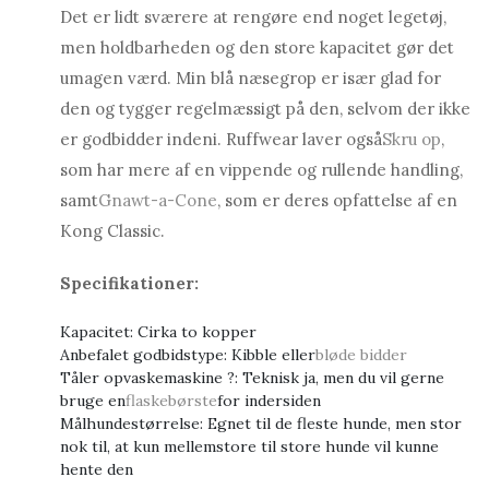
Det er lidt sværere at rengøre end noget legetøj,
men holdbarheden og den store kapacitet gør det
umagen værd. Min blå næsegrop er især glad for
den og tygger regelmæssigt på den, selvom der ikke
er godbidder indeni. Ruffwear laver også
Skru op
,
som har mere af en vippende og rullende handling,
samt
Gnawt-a-Cone
, som er deres opfattelse af en
Kong Classic.
Specifikationer:
Kapacitet: Cirka to kopper
Anbefalet godbidstype: Kibble eller
bløde bidder
Tåler opvaskemaskine ?: Teknisk ja, men du vil gerne
bruge en
flaskebørste
for indersiden
Målhundestørrelse: Egnet til de fleste hunde, men stor
nok til, at kun mellemstore til store hunde vil kunne
hente den