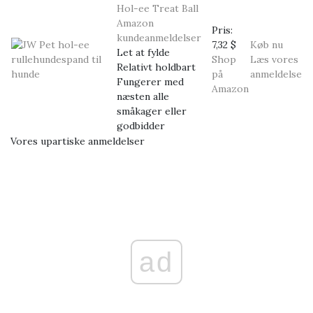
Hol-ee Treat Ball
Amazon
Pris:
kundeanmeldelser
7,32 $
Køb nu
Let at fylde
Shop
Læs vores
Relativt holdbart
på
anmeldelse
Fungerer med
Amazon
næsten alle
småkager eller
godbidder
Vores upartiske anmeldelser
ad