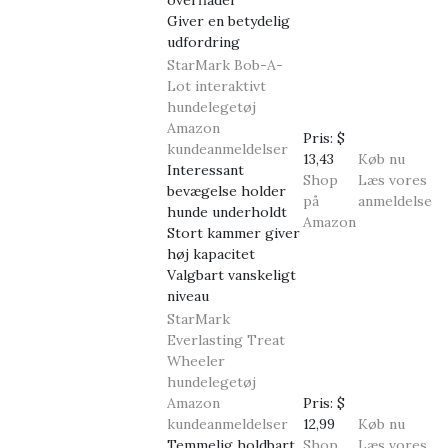
Giver en betydelig
udfordring
StarMark Bob-A-
Lot interaktivt
hundelegetøj
Amazon
Pris:
$
kundeanmeldelser
13,43
Køb nu
Interessant
Shop
Læs vores
bevægelse holder
på
anmeldelse
hunde underholdt
Amazon
Stort kammer giver
høj kapacitet
Valgbart vanskeligt
niveau
StarMark
Everlasting Treat
Wheeler
hundelegetøj
Amazon
Pris:
$
kundeanmeldelser
12,99
Køb nu
Temmelig holdbart
Shop
Læs vores