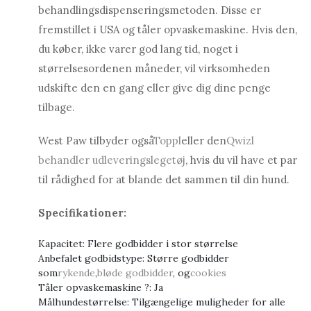
behandlingsdispenseringsmetoden. Disse er
fremstillet i USA og tåler opvaskemaskine. Hvis den,
du køber, ikke varer god lang tid, noget i
størrelsesordenen måneder, vil virksomheden
udskifte den en gang eller give dig dine penge
tilbage.
West Paw tilbyder også
Toppl
eller den
Qwizl
behandler udleveringslegetøj
, hvis du vil have et par
til rådighed for at blande det sammen til din hund.
Specifikationer:
Kapacitet: Flere godbidder i stor størrelse
Anbefalet godbidstype: Større godbidder
som
rykende
,
bløde godbidder
, og
cookies
Tåler opvaskemaskine ?: Ja
Målhundestørrelse: Tilgængelige muligheder for alle