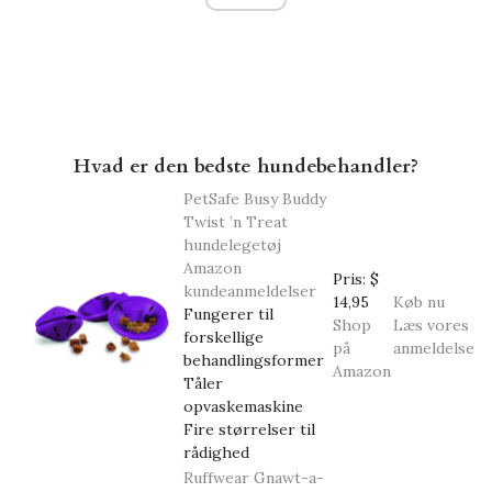
Hvad er den bedste hundebehandler?
PetSafe Busy Buddy
Twist ’n Treat
hundelegetøj
Amazon
Pris:
$
kundeanmeldelser
14,95
Køb nu
Fungerer til
Shop
Læs vores
forskellige
på
anmeldelse
behandlingsformer
Amazon
Tåler
opvaskemaskine
Fire størrelser til
rådighed
Ruffwear Gnawt-a-