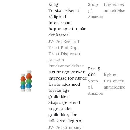
Billig
Shop
Læs vores
To størrelser til
på
anmeldelse
rådighed
Amazon
Interessant
hoppemønster, når
det kastes
JW Pet Evertuff
Treat Pod Dog
Treat Dispenser
Amazon
kundeanmeldelser
Pris:
$
Nyt design vækker
6,89
Køb nu
interesse for hunde
Shop
Læs vores
Kan bruges med
på
anmeldelse
forskellige
Amazon
godbidder
Støjsvagere end
noget andet
godbidder, der
udleverer legetøj
JW Pet Company