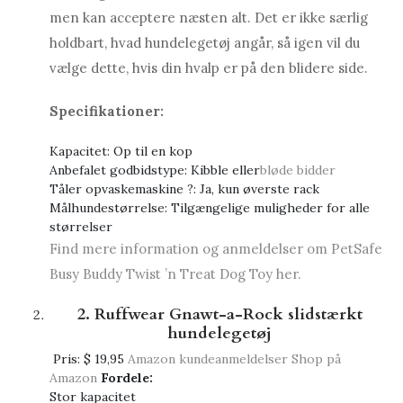
men kan acceptere næsten alt. Det er ikke særlig
holdbart, hvad hundelegetøj angår, så igen vil du
vælge dette, hvis din hvalp er på den blidere side.
Specifikationer:
Kapacitet: Op til en kop
Anbefalet godbidstype: Kibble eller
bløde bidder
Tåler opvaskemaskine ?: Ja, kun øverste rack
Målhundestørrelse: Tilgængelige muligheder for alle
størrelser
Find mere information og anmeldelser om PetSafe
Busy Buddy Twist ’n Treat Dog Toy her.
2. Ruffwear Gnawt-a-Rock slidstærkt
hundelegetøj
Pris:
$ 19,95
Amazon kundeanmeldelser
Shop på
Amazon
Fordele:
Stor kapacitet