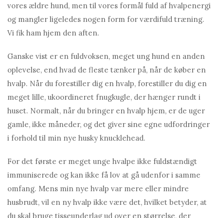
vores ældre hund, men til vores formål fuld af hvalpenergi
og mangler ligeledes nogen form for værdifuld træning.
Vi fik ham hjem den aften.
Ganske vist er en fuldvoksen, meget ung hund en anden
oplevelse, end hvad de fleste tænker på, når de køber en
hvalp. Når du forestiller dig en hvalp, forestiller du dig en
meget lille, ukoordineret fnugkugle, der hænger rundt i
huset. Normalt, når du bringer en hvalp hjem, er de uger
gamle, ikke måneder, og det giver sine egne udfordringer
i forhold til min nye husky knucklehead.
For det første er meget unge hvalpe ikke fuldstændigt
immuniserede og kan ikke få lov at gå udenfor i samme
omfang. Mens min nye hvalp var mere eller mindre
husbrudt, vil en ny hvalp ikke være det, hvilket betyder, at
du skal bruge tisseunderlag ud over en størrelse, der