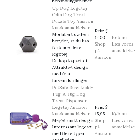
behandlingsformer
Up Dog Legetøj
Odin Dog Treat
Puzzle Toy
Amazon
kundeanmeldelser
Pris:
$
Modulært system
13,00
Køb nu
betyder, at du kan
Shop
Læs vores
forbinde flere
på
anmeldelse
legetøj
Amazon
En kop kapacitet
Attraktivt design
med fem
farveindstillinger
PetSafe Busy Buddy
Tug-A-Jug Dog
Treat Dispenser
Legetøj
Amazon
Pris:
$
kundeanmeldelser
15,95
Køb nu
Meget unikt design
Shop
Læs vores
Interessant legetøj
på
anmeldelse
med flere typer
Amazon
overflader