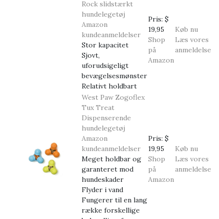
Rock slidstærkt
hundelegetøj
Pris:
$
Amazon
19,95
Køb nu
kundeanmeldelser
Shop
Læs vores
Stor kapacitet
på
anmeldelse
Sjovt,
Amazon
uforudsigeligt
bevægelsesmønster
Relativt holdbart
West Paw Zogoflex
Tux Treat
Dispenserende
hundelegetøj
Amazon
Pris:
$
kundeanmeldelser
19,95
Køb nu
Meget holdbar og
Shop
Læs vores
garanteret mod
på
anmeldelse
hundeskader
Amazon
Flyder i vand
Fungerer til en lang
række forskellige