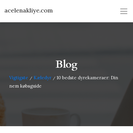
acelenakliye.com
Blog
Vigtigste
Kæledyr
10 bedste dyrekameraer: Din
/
/
nem købsguide