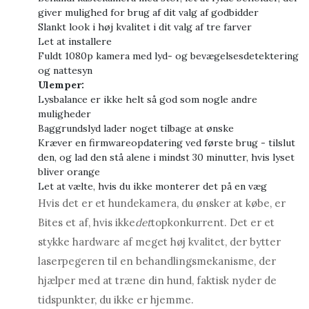
giver mulighed for brug af dit valg af godbidder
Slankt look i høj kvalitet i dit valg af tre farver
Let at installere
Fuldt 1080p kamera med lyd- og bevægelsesdetektering
og nattesyn
Ulemper:
Lysbalance er ikke helt så god som nogle andre
muligheder
Baggrundslyd lader noget tilbage at ønske
Kræver en firmwareopdatering ved første brug - tilslut
den, og lad den stå alene i mindst 30 minutter, hvis lyset
bliver orange
Let at vælte, hvis du ikke monterer det på en væg
Hvis det er et hundekamera, du ønsker at købe, er
Bites et af, hvis ikke
det
topkonkurrent. Det er et
stykke hardware af meget høj kvalitet, der bytter
laserpegeren til en behandlingsmekanisme, der
hjælper med at træne din hund, faktisk nyder de
tidspunkter, du ikke er hjemme.