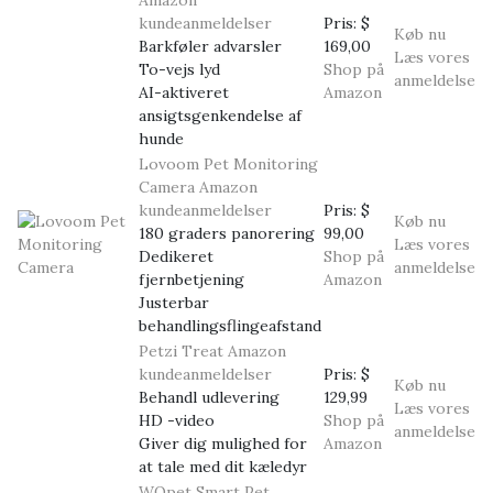
Amazon
kundeanmeldelser
Pris:
$
Køb nu
Barkføler advarsler
169,00
Læs vores
To-vejs lyd
Shop på
anmeldelse
AI-aktiveret
Amazon
ansigtsgenkendelse af
hunde
Lovoom Pet Monitoring
Camera
Amazon
kundeanmeldelser
Pris:
$
Køb nu
180 graders panorering
99,00
Læs vores
Dedikeret
Shop på
anmeldelse
fjernbetjening
Amazon
Justerbar
behandlingsflingeafstand
Petzi Treat
Amazon
kundeanmeldelser
Pris:
$
Køb nu
Behandl udlevering
129,99
Læs vores
HD -video
Shop på
anmeldelse
Giver dig mulighed for
Amazon
at tale med dit kæledyr
WOpet Smart Pet