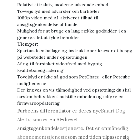
Relativt attraktiv, moderne udseende enhed
To-vejs lyd med advarsler om barkføler
1080p video med AI-aktiveret tilbud til
ansigtsgenkendelse af hunde
Mulighed for at bruge en lang række godbidder i en
generøs, let at fylde beholder
Ulemper:
Spartansk emballage og instruktioner kræver et besøg
på webstedet under opsætningen
Af og til forsinket videofeed med hyppig
kvalitetsnedgradering
Tovejslyd er ikke så god som PetChatz- eller Petcube-
mulighederne
Der kræves en vis tålmodighed ved opsætning; du skal
næsten helt sikkert nulstille enheden og udføre en
firmwareopdatering
Furboens differentiator er deres nye
Smart Dog
Alerts
, som er en AI-drevet
ansigtsgenkendelsestjeneste. Det er en
månedlig
abonnementstjeneste
som med tiden tilpasser sig