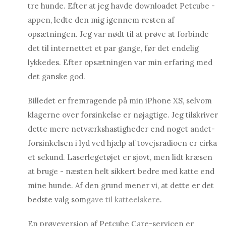
tre hunde. Efter at jeg havde downloadet Petcube -
appen, ledte den mig igennem resten af ​​
opsætningen. Jeg var nødt til at prøve at forbinde
det til internettet et par gange, før det endelig
lykkedes. Efter opsætningen var min erfaring med
det ganske god.
Billedet er fremragende på min iPhone XS, selvom
klagerne over forsinkelse er nøjagtige. Jeg tilskriver
dette mere netværkshastigheder end noget andet-
forsinkelsen i lyd ved hjælp af tovejsradioen er cirka
et sekund. Laserlegetøjet er sjovt, men lidt kræsen
at bruge - næsten helt sikkert bedre med katte end
mine hunde. Af den grund mener vi, at dette er det
bedste valg som
gave til katteelskere
.
En prøveversion af Petcube Care-servicen er