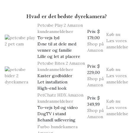
Hvad er det bedste dyrekamera?
Petcube Play 2
Amazon
kundeanmeldelser
Pris:
$
Køb nu
To-vejs lyd
179,00
Læs vores
Evne til at dele med
Shop på
anmeldelse
venner og familie
Amazon
Lille og let at placere
Petcube Bites 2
Amazon
Pris:
$
kundeanmeldelser
Køb nu
229,00
Kaster godbidder
Læs vores
Shop på
Let installation
anmeldelse
Amazon
High-end look
PetChatz HDX
Amazon
Pris:
$
kundeanmeldelser
Køb nu
349,99
To-vejs lyd og video
Læs vores
Shop på
DogTV i stand
anmeldelse
Amazon
Behandl udlevering
Furbo hundekamera