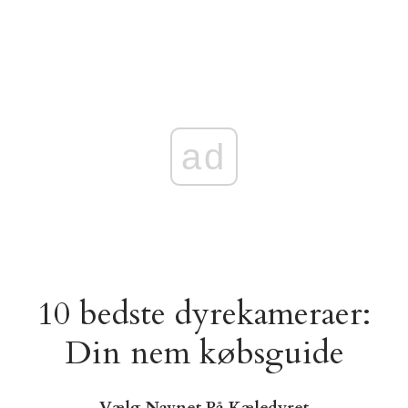
ad
10 bedste dyrekameraer:
Din nem købsguide
Vælg Navnet På Kæledyret