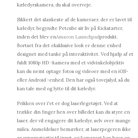
kæledyrskamera, du skal overveje.
Sikkert det slankeste af de kameraer, der er lavet til
kæledyr, begyndte Petcube sit liv på Kickstarter,
inden det blev en
Amazon Launchpad
produkt.
Bortset fra det eksklusive look er denne enhed
designet med tanke på interaktivitet. Ved hjælp af et
fuldt 1080p HD -kamera med et vidvinkelobjektiv
kan du nemt optage fotos og videoer med en iOS-
eller Android -enhed. Den har også tovejslyd, så du
kan tale med og lytte til dit kæledyr.
Prikken over i'et er dog laserlegetøjet. Ved at
trække din finger hen over billedet kan du styre en
laser, der vil engagere dit kæledyr, selv over mange
miles. Anmeldelser bemærker, at laserpegeren ikke
er supernøjagtig til input, og kameraet kan have en