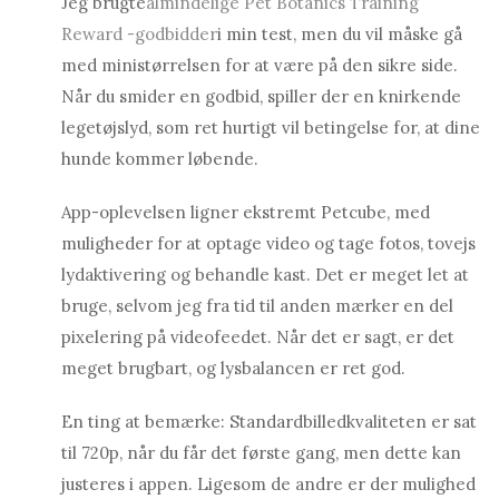
Jeg brugte
almindelige Pet Botanics Training
Reward -godbidder
i min test, men du vil måske gå
med ministørrelsen for at være på den sikre side.
Når du smider en godbid, spiller der en knirkende
legetøjslyd, som ret hurtigt vil betingelse for, at dine
hunde kommer løbende.
App-oplevelsen ligner ekstremt Petcube, med
muligheder for at optage video og tage fotos, tovejs
lydaktivering og behandle kast. Det er meget let at
bruge, selvom jeg fra tid til anden mærker en del
pixelering på videofeedet. Når det er sagt, er det
meget brugbart, og lysbalancen er ret god.
En ting at bemærke: Standardbilledkvaliteten er sat
til 720p, når du får det første gang, men dette kan
justeres i appen. Ligesom de andre er der mulighed