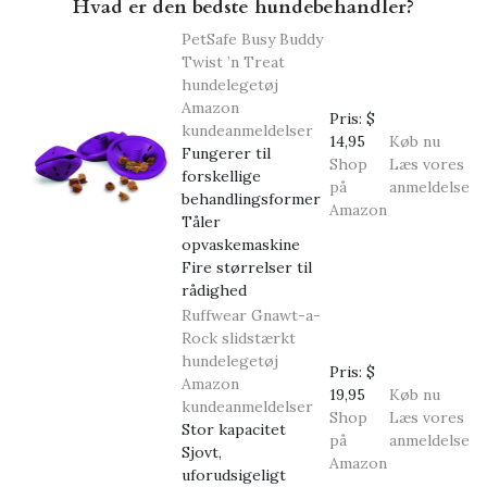
Hvad er den bedste hundebehandler?
PetSafe Busy Buddy
Twist ’n Treat
hundelegetøj
Amazon
Pris:
$
kundeanmeldelser
14,95
Køb nu
Fungerer til
Shop
Læs vores
forskellige
på
anmeldelse
behandlingsformer
Amazon
Tåler
opvaskemaskine
Fire størrelser til
rådighed
Ruffwear Gnawt-a-
Rock slidstærkt
hundelegetøj
Pris:
$
Amazon
19,95
Køb nu
kundeanmeldelser
Shop
Læs vores
Stor kapacitet
på
anmeldelse
Sjovt,
Amazon
uforudsigeligt