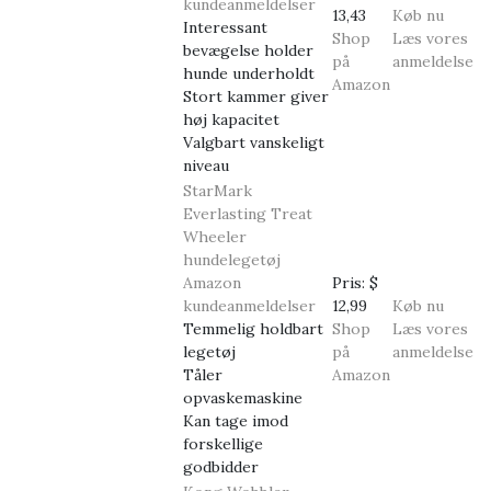
kundeanmeldelser
13,43
Køb nu
Interessant
Shop
Læs vores
bevægelse holder
på
anmeldelse
hunde underholdt
Amazon
Stort kammer giver
høj kapacitet
Valgbart vanskeligt
niveau
StarMark
Everlasting Treat
Wheeler
hundelegetøj
Amazon
Pris:
$
kundeanmeldelser
12,99
Køb nu
Temmelig holdbart
Shop
Læs vores
legetøj
på
anmeldelse
Tåler
Amazon
opvaskemaskine
Kan tage imod
forskellige
godbidder