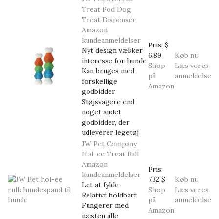
Treat Pod Dog
Treat Dispenser
Amazon
kundeanmeldelser
Pris:
$
Nyt design vækker
6,89
Køb nu
interesse for hunde
Shop
Læs vores
Kan bruges med
på
anmeldelse
forskellige
Amazon
godbidder
Støjsvagere end
noget andet
godbidder, der
udleverer legetøj
JW Pet Company
Hol-ee Treat Ball
Amazon
Pris:
kundeanmeldelser
7,32 $
Køb nu
Let at fylde
Shop
Læs vores
Relativt holdbart
på
anmeldelse
Fungerer med
Amazon
næsten alle