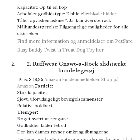
Kapacitet: Op til en kop
Anbefalet godbidstype: Kibble eller
bløde bidder
Tåler opvaskemaskine ?: Ja, kun øverste rack
Målhundestørrelse: Tilgængelige muligheder for alle
størrelser
Find mere information og anmeldelser om PetSafe
Busy Buddy Twist ’n Treat Dog Toy her.
2. Ruffwear Gnawt-a-Rock slidstærkt
hundelegetøj
Pris:
$ 19,95
Amazon kundeanmeldelser
Shop på
Amazon
Fordele:
Stor kapacitet
Sjovt, uforudsigeligt bevægelsesmønster
Relativt holdbart
Ulemper:
Noget svært at rengøre
Godbidder falder let ud
Der kan dannes revner omkring åbningerne
Dette er en kugle i naturgummi, der er formet til at