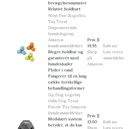
bevægelsesmønster
Relativt holdbart
West Paw Zogoflex
Tux Treat
Dispenserende
hundelegetøj
Amazon
Pris:
$
kundeanmeldelser
19,95
Køb nu
Meget holdbar og
Shop
Læs vores
garanteret mod
på
anmeldelse
hundeskader
Amazon
Flyder i vand
Fungerer til en lang
række forskellige
behandlingsformer
Up Dog Legetøj
Odin Dog Treat
Puzzle Toy
Amazon
kundeanmeldelser
Pris:
$
Modulært system
13,00
Køb nu
betyder, at du kan
Shop
Læs vores