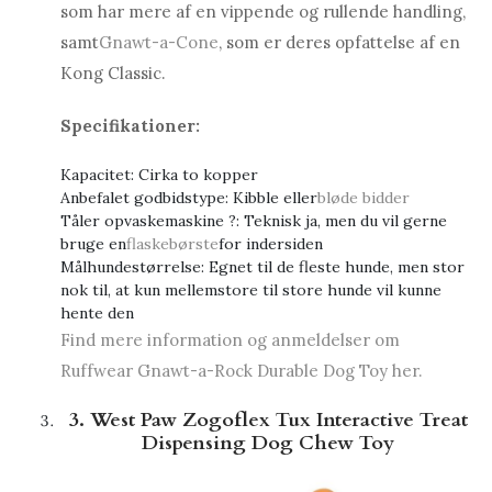
som har mere af en vippende og rullende handling,
samt
Gnawt-a-Cone
, som er deres opfattelse af en
Kong Classic.
Specifikationer:
Kapacitet: Cirka to kopper
Anbefalet godbidstype: Kibble eller
bløde bidder
Tåler opvaskemaskine ?: Teknisk ja, men du vil gerne
bruge en
flaskebørste
for indersiden
Målhundestørrelse: Egnet til de fleste hunde, men stor
nok til, at kun mellemstore til store hunde vil kunne
hente den
Find mere information og anmeldelser om
Ruffwear Gnawt-a-Rock Durable Dog Toy her.
3. West Paw Zogoflex Tux Interactive Treat
Dispensing Dog Chew Toy