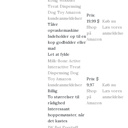
Kong Wobbler
Treat Dispensing
Dog Toy
Amazon
Pris:
kundeanmeldelser
19,99 $
Køb nu
Tåler
Shop
Læs vores
opvaskemaskine
på
anmeldelse
Indeholder op til en
Amazon
kop godbidder eller
mad
Let at fylde
Milk-Bone Active
Interactive Treat
Dispensing Dog
Toy
Amazon
Pris:
$
kundeanmeldelser
9,97
Køb nu
Billig
Shop
Læs vores
To størrelser til
på
anmeldelse
rådighed
Amazon
Interessant
hoppemønster, når
det kastes
JW Pet Evertuff