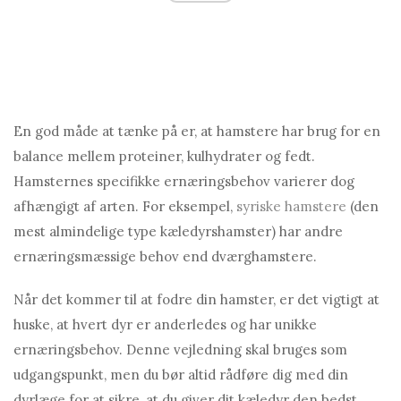
En god måde at tænke på er, at hamstere har brug for en
balance mellem proteiner, kulhydrater og fedt.
Hamsternes specifikke ernæringsbehov varierer dog
afhængigt af arten. For eksempel,
syriske hamstere
(den
mest almindelige type kæledyrshamster) har andre
ernæringsmæssige behov end dværghamstere.
Når det kommer til at fodre din hamster, er det vigtigt at
huske, at hvert dyr er anderledes og har unikke
ernæringsbehov. Denne vejledning skal bruges som
udgangspunkt, men du bør altid rådføre dig med din
dyrlæge for at sikre, at du giver dit kæledyr den bedst