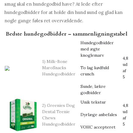
smag skal en hundegodbid have? At lede efter
hundegodbidder for at holde din hund sund og glad kan
nogle gange føles ret overvældende.
Bedste hundegodbidder – sammenligningstabel
Hundegodbidder
med ægte
knoglemarv
4,8
1) Milk-Bone
ud
MaroSnacks
To lag kødfuld
af
Hundegodbidder
crunch
5
Sunde, lækre
godbidder
Unik tekstur
2) Greenies Dog
4,8
Dental Teenie
ud
Dyrlæge anbefales
Chews
af
Hundegodbidder
5
VOHC accepteret