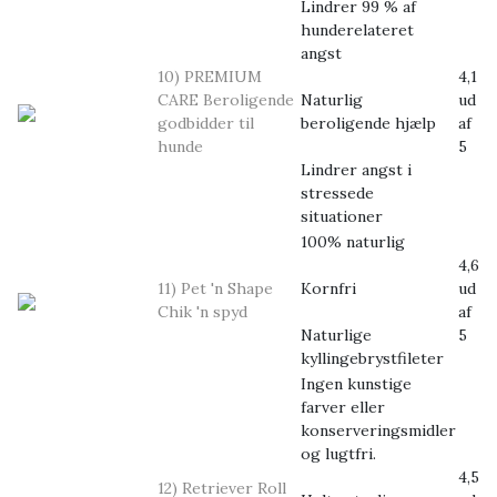
Lindrer 99 % af
hunderelateret
angst
10) PREMIUM
4,1
CARE Beroligende
Naturlig
ud
godbidder til
beroligende hjælp
af
hunde
5
Lindrer angst i
stressede
situationer
100% naturlig
4,6
11) Pet 'n Shape
Kornfri
ud
Chik 'n spyd
af
Naturlige
5
kyllingebrystfileter
Ingen kunstige
farver eller
konserveringsmidler
og lugtfri.
4,5
12) Retriever Roll