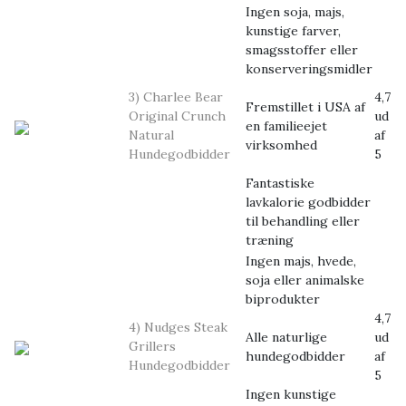
Ingen soja, majs,
kunstige farver,
smagsstoffer eller
konserveringsmidler
3) Charlee Bear
4,7
Fremstillet i USA af
Original Crunch
ud
en familieejet
Natural
af
virksomhed
Hundegodbidder
5
Fantastiske
lavkalorie godbidder
til behandling eller
træning
Ingen majs, hvede,
soja eller animalske
biprodukter
4,7
4) Nudges Steak
Alle naturlige
ud
Grillers
hundegodbidder
af
Hundegodbidder
5
Ingen kunstige