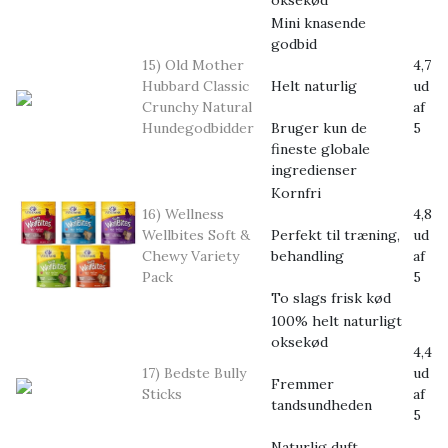
oksekød
Mini knasende
godbid
15) Old Mother
4,7
Hubbard Classic
Helt naturlig
ud
Crunchy Natural
af
Hundegodbidder
Bruger kun de
5
fineste globale
ingredienser
Kornfri
16) Wellness
4,8
Wellbites Soft &
Perfekt til træning,
ud
Chewy Variety
behandling
af
Pack
5
To slags frisk kød
100% helt naturligt
oksekød
4,4
17) Bedste Bully
ud
Fremmer
Sticks
af
tandsundheden
5
Naturlig duft