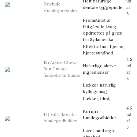
Helt naturlige,
ud
Rawhide
dentale tyggepinde
af
Hundegodbidder
5
Fremstillet af
fritgående kvæg
opdrættet på græs
fra Sydamerika
Effektiv hud, hjerne,
hjertesundhed
4,5
13) Active Chews
Naturlige aktive
ud
Ren Omega
ingredienser
af
fiskeolie til hunde
5
Lækker naturlig
kyllingsmag
Lækker, blød,
4,6
Kornfri
14) Hill's kornfri
ud
hundegodbidder
hundegodbidder
af
5
Lavet med ægte