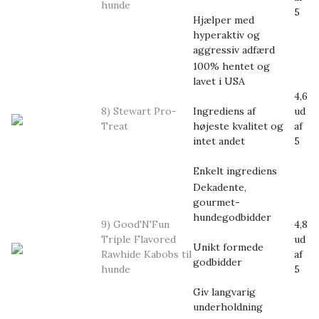
hunde
5
Hjælper med
hyperaktiv og
aggressiv adfærd
100% hentet og
lavet i USA
4,6
8) Stewart Pro-
Ingrediens af
ud
Treat
højeste kvalitet og
af
intet andet
5
Enkelt ingrediens
Dekadente,
gourmet-
hundegodbidder
9) Good'N'Fun
4,8
Triple Flavored
ud
Unikt formede
Rawhide Kabobs til
af
godbidder
hunde
5
Giv langvarig
underholdning