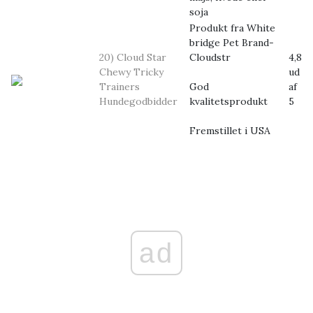
soja
Produkt fra White
bridge Pet Brand-
20) Cloud Star
Cloudstr
4,8
Chewy Tricky
ud
Trainers
God
af
Hundegodbidder
kvalitetsprodukt
5
Fremstillet i USA
ad