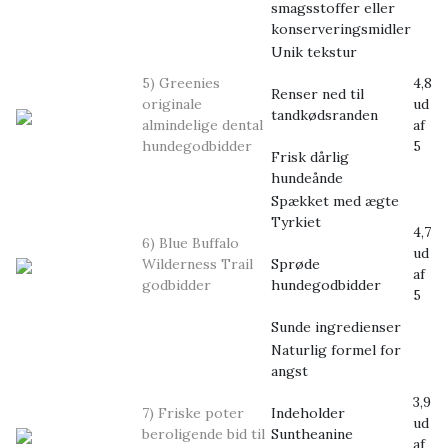
smagsstoffer eller
konserveringsmidler
Unik tekstur
5) Greenies
4,8
Renser ned til
originale
ud
tandkødsranden
almindelige dental
af
hundegodbidder
5
Frisk dårlig
hundeånde
Spækket med ægte
Tyrkiet
4,7
6) Blue Buffalo
ud
Wilderness Trail
Sprøde
af
godbidder
hundegodbidder
5
Sunde ingredienser
Naturlig formel for
angst
3,9
7) Friske poter
Indeholder
ud
beroligende bid til
Suntheanine
af