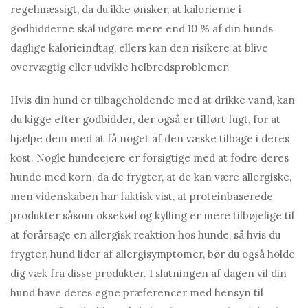
regelmæssigt, da du ikke ønsker, at kalorierne i
godbidderne skal udgøre mere end 10 % af din hunds
daglige kalorieindtag, ellers kan den risikere at blive
overvægtig eller udvikle helbredsproblemer.
Hvis din hund er tilbageholdende med at drikke vand, kan
du kigge efter godbidder, der også er tilført fugt, for at
hjælpe dem med at få noget af den væske tilbage i deres
kost. Nogle hundeejere er forsigtige med at fodre deres
hunde med korn, da de frygter, at de kan være allergiske,
men videnskaben har faktisk vist, at proteinbaserede
produkter såsom oksekød og kylling er mere tilbøjelige til
at forårsage en allergisk reaktion hos hunde, så hvis du
frygter, hund lider af allergisymptomer, bør du også holde
dig væk fra disse produkter. I slutningen af ​​dagen vil din
hund have deres egne præferencer med hensyn til