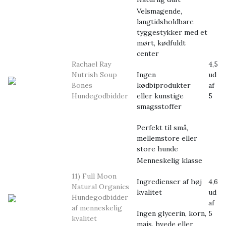
Velsmagende,
langtidsholdbare
tyggestykker med et
mørt, kødfuldt
center
Rachael Ray
4,5
Nutrish Soup
Ingen
ud
Bones
kødbiprodukter
af
Hundegodbidder
eller kunstige
5
smagsstoffer
Perfekt til små,
mellemstore eller
store hunde
Menneskelig klasse
11) Full Moon
Ingredienser af høj
4,6
Natural Organics
kvalitet
ud
Hundegodbidder
af
af menneskelig
Ingen glycerin, korn,
5
kvalitet
majs, hvede eller