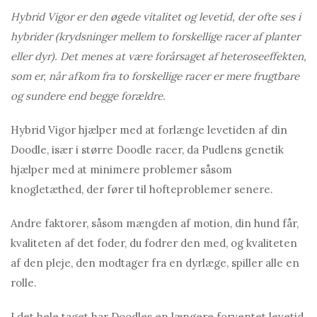
Hybrid Vigor er den øgede vitalitet og levetid, der ofte ses i
hybrider (krydsninger mellem to forskellige racer af planter
eller dyr). Det menes at være forårsaget af heteroseeffekten,
som er, når afkom fra to forskellige racer er mere frugtbare
og sundere end begge forældre.
Hybrid Vigor hjælper med at forlænge levetiden af ​​din
Doodle, især i større Doodle racer, da Pudlens genetik
hjælper med at minimere problemer såsom
knogletæthed, der fører til hofteproblemer senere.
Andre faktorer, såsom mængden af ​​motion, din hund får,
kvaliteten af ​​det foder, du fodrer den med, og kvaliteten
af ​​den pleje, den modtager fra en dyrlæge, spiller alle en
rolle.
I det hele taget har Doodles en længere forventet levetid