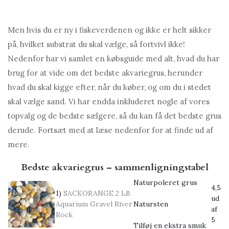
Men hvis du er ny i fiskeverdenen og ikke er helt sikker
på, hvilket substrat du skal vælge, så fortvivl ikke!
Nedenfor har vi samlet en købsguide med alt, hvad du har
brug for at vide om det bedste akvariegrus, herunder
hvad du skal kigge efter, når du køber, og om du i stedet
skal vælge sand. Vi har endda inkluderet nogle af vores
topvalg og de bedste sælgere, så du kan få det bedste grus
derude. Fortsæt med at læse nedenfor for at finde ud af
mere.
Bedste akvariegrus – sammenligningstabel
Naturpoleret grus
4,5
1)
SACKORANGE 2 LB
ud
Aquarium Gravel River
Natursten
af
Rock
5
Tilføj en ekstra smuk