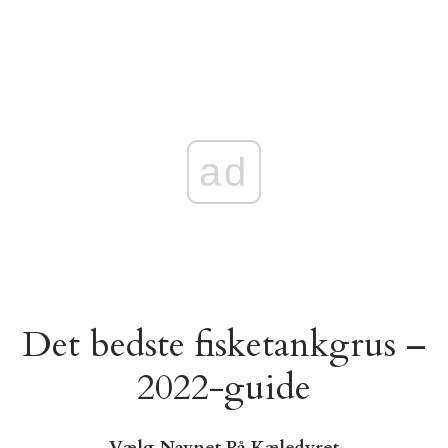
ad
Det bedste fisketankgrus –
2022-guide
Vælg Navnet På Kæledyret