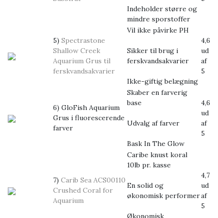
Indeholder større og
mindre sporstoffer
Vil ikke påvirke PH
5)
Spectrastone
4,6
Shallow Creek
Sikker til brug i
ud
Aquarium Grus til
ferskvandsakvarier
af
ferskvandsakvarier
5
Ikke-giftig belægning
Skaber en farverig
base
4,6
6) GloFish Aquarium
ud
Grus i fluorescerende
Udvalg af farver
af
farver
5
Bask In The Glow
Caribe knust koral
10lb pr. kasse
4,7
7)
Carib Sea ACS00110
En solid og
ud
Crushed Coral for
økonomisk performer
af
Aquarium
5
Økonomisk