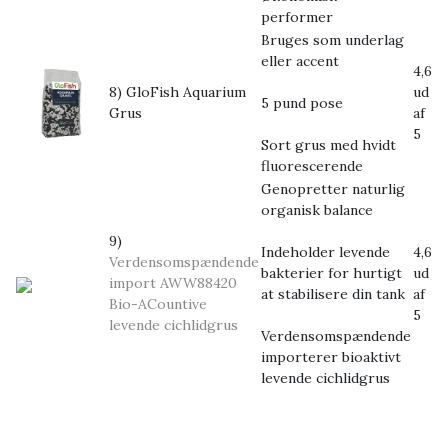
performer
Bruges som underlag
eller accent
4,6
8) GloFish Aquarium
ud
5 pund pose
Grus
af
5
Sort grus med hvidt
fluorescerende
Genopretter naturlig
organisk balance
9)
Indeholder levende
4,6
Verdensomspændende
bakterier for hurtigt
ud
import AWW88420
at stabilisere din tank
af
Bio-ACountive
5
levende cichlidgrus
Verdensomspændende
importerer bioaktivt
levende cichlidgrus