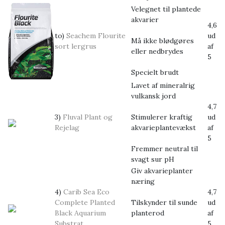
Velegnet til plantede
akvarier
4,6
to)
Seachem Flourite
ud
Må ikke blødgøres
sort lergrus
af
eller nedbrydes
5
Specielt brudt
Lavet af mineralrig
vulkansk jord
4,7
3)
Fluval Plant og
Stimulerer kraftig
ud
Rejelag
akvarieplantevækst
af
5
Fremmer neutral til
svagt sur pH
Giv akvarieplanter
næring
4)
Carib Sea Eco
4,7
Complete Planted
Tilskynder til sunde
ud
Black Aquarium
planterod
af
Substrat
5