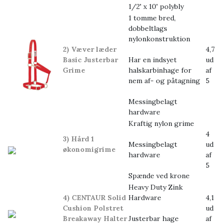
1/2' x 10' polybly
1 tomme bred,
dobbeltlags
nylonkonstruktion
2) Væver læder
4,7
Basic Justerbar
Har en indsyet
ud
Grime
halskarbinhage for
af
nem af- og påtagning
5
Messingbelagt
hardware
Kraftig nylon grime
4
3) Hård 1
Messingbelagt
ud
økonomigrime
hardware
af
5
Spænde ved krone
Heavy Duty Zink
4) CENTAUR Solid
Hardware
4,1
Cushion Polstret
ud
Breakaway Halter
Justerbar hage
af