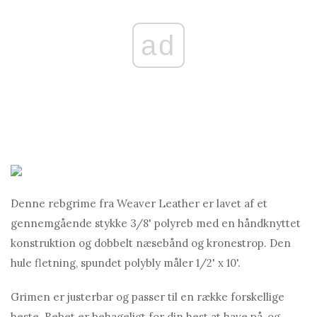
ad
Denne rebgrime fra Weaver Leather er lavet af et
gennemgående stykke 3/8' polyreb med en håndknyttet
konstruktion og dobbelt næsebånd og kronestrop. Den
hule fletning, spundet polybly måler 1/2' x 10'.
Grimen er justerbar og passer til en række forskellige
heste. Rebet er behageligt for din hest at have på, og