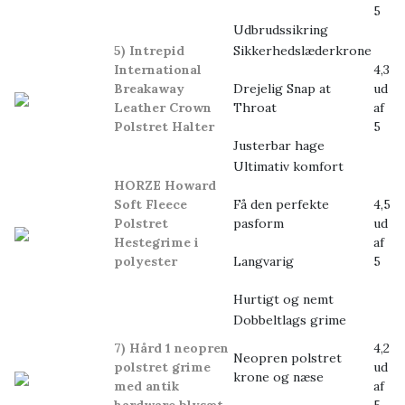
5
Udbrudssikring
5) Intrepid
Sikkerhedslæderkrone
International
4,3
Breakaway
Drejelig Snap at
ud
Leather Crown
Throat
af
Polstret Halter
5
Justerbar hage
Ultimativ komfort
HORZE Howard
Soft Fleece
Få den perfekte
4,5
Polstret
pasform
ud
Hestegrime i
af
polyester
Langvarig
5
Hurtigt og nemt
Dobbeltlags grime
7) Hård 1 neopren
4,2
Neopren polstret
polstret grime
ud
krone og næse
med antik
af