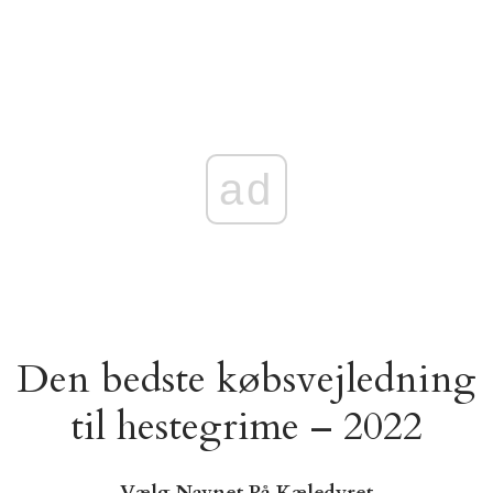
ad
Den bedste købsvejledning
til hestegrime – 2022
Vælg Navnet På Kæledyret