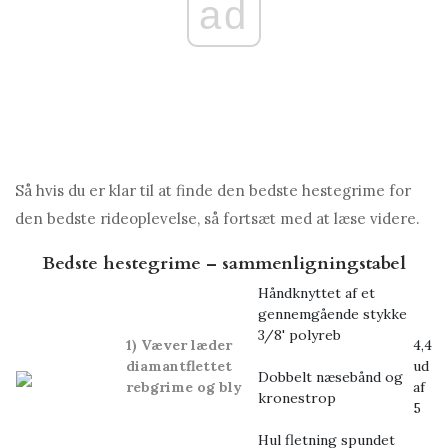
ad
Så hvis du er klar til at finde den bedste hestegrime for
den bedste rideoplevelse, så fortsæt med at læse videre.
Bedste hestegrime – sammenligningstabel
Håndknyttet af et
gennemgående stykke
3/8' polyreb
1) Væver læder
4,4
diamantflettet
ud
Dobbelt næsebånd og
rebgrime og bly
af
kronestrop
5
Hul fletning spundet