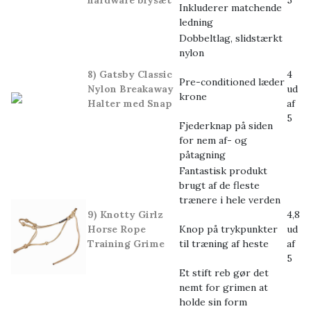
hardware blysæt
5
Inkluderer matchende
ledning
Dobbeltlag, slidstærkt
nylon
8) Gatsby Classic
4
Pre-conditioned læder
Nylon Breakaway
ud
krone
Halter med Snap
af
5
Fjederknap på siden
for nem af- og
påtagning
Fantastisk produkt
brugt af de fleste
trænere i hele verden
9) Knotty Girlz
4,8
Horse Rope
Knop på trykpunkter
ud
Training Grime
til træning af heste
af
5
Et stift reb gør det
nemt for grimen at
holde sin form