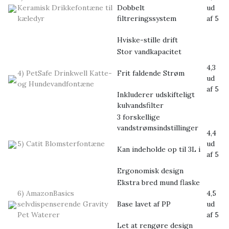
Keramisk Drikkefontæne til
Dobbelt
ud
kæledyr
filtreringssystem
af 5
Hviske-stille drift
Stor vandkapacitet
4,3
4) PetSafe Drinkwell Katte-
Frit faldende Strøm
ud
og Hundevandfontæne
af 5
Inkluderer udskifteligt
kulvandsfilter
3 forskellige
vandstrømsindstillinger
4,4
5) Catit Blomsterfontæne
ud
Kan indeholde op til 3L i
af 5
Ergonomisk design
Ekstra bred mund flaske
6) AmazonBasics
4,5
selvdispenserende Gravity
Base lavet af PP
ud
Pet Waterer
af 5
Let at rengøre design