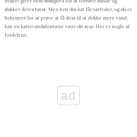
hvilket giver dem mulighed for at forblive sunde og
slukker deres tørst. Men hvis din kat får tørfoder, og du er
bekymret for at prøve at få dem til at drikke mere vand,
kan en kattevandsfontæne være dit svar. Her er nogle af
fordelene:
ad