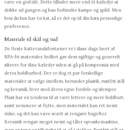
være en god idé. Dette tillader mere end ét kæledyr at
drikke ad gangen og kan forhindre kampe og spild. Men
hvis du kun har én kat, så er det op til din kats personlige
præference.
Materiale til skål og tud
De fleste kattevandsfontæner er i disse dage lavet af
BPA-fri materialer, hvilket gør dem ugiftige og generelt
sikrere for dine kæledyr uden at gå på kompromis med
deres holdbarhed. Der er dog et par forskellige
materialer at vælge imellem, herunder plastik, rustfrit stål
og keramik, hver med deres egne fordele og ulemper.
Plast har en tendens til at være lettere og mere holdbart,
samt nemmere at flytte, men materialet kan ret nemt
ridse, og det kan være svært at rengøre bagefter.
Keramik rengør meget nemt og tåler opvaskemaskine,
men er tung og tilbøjelig til at gå i stykker. Rustfrit stål er