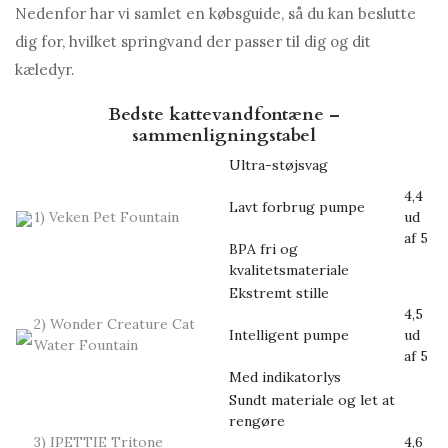
Nedenfor har vi samlet en købsguide, så du kan beslutte
dig for, hvilket springvand der passer til dig og dit
kæledyr.
Bedste kattevandfontæne –
sammenligningstabel
Ultra-støjsvag
4,4
Lavt forbrug pumpe
1) Veken Pet Fountain
ud
af 5
BPA fri og
kvalitetsmateriale
Ekstremt stille
4,5
2) Wonder Creature Cat
Intelligent pumpe
ud
Water Fountain
af 5
Med indikatorlys
Sundt materiale og let at
rengøre
3) IPETTIE Tritone
4,6