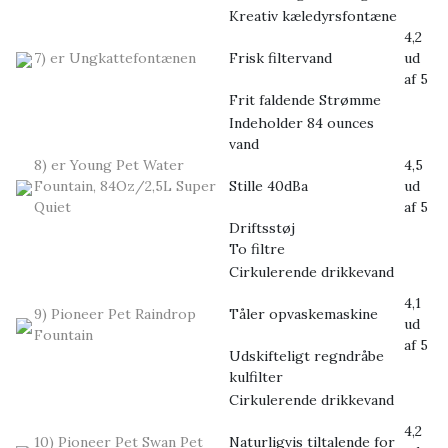
Kreativ kæledyrsfontæne
4,2
7) er Ungkattefontænen
Frisk filtervand
ud
af 5
Frit faldende Strømme
Indeholder 84 ounces
vand
8) er Young Pet Water
4,5
Fountain, 84Oz/2,5L Super
Stille 40dBa
ud
Quiet
af 5
Driftsstøj
To filtre
Cirkulerende drikkevand
4,1
9) Pioneer Pet Raindrop
Tåler opvaskemaskine
ud
Fountain
af 5
Udskifteligt regndråbe
kulfilter
Cirkulerende drikkevand
4,2
10) Pioneer Pet Swan Pet
Naturligvis tiltalende for