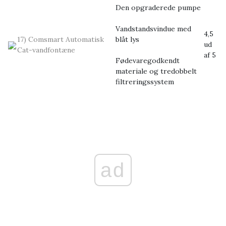
Den opgraderede pumpe
Vandstandsvindue med
4,5
17) Comsmart Automatisk
blåt lys
ud
Cat-vandfontæne
af 5
Fødevaregodkendt
materiale og tredobbelt
filtreringssystem
ad