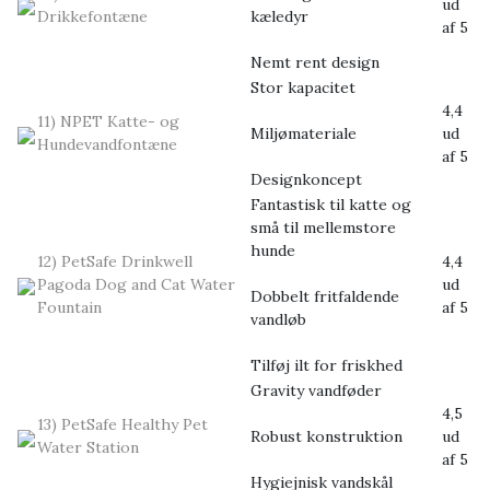
ud
Drikkefontæne
kæledyr
af 5
Nemt rent design
Stor kapacitet
4,4
11) NPET Katte- og
Miljømateriale
ud
Hundevandfontæne
af 5
Designkoncept
Fantastisk til katte og
små til mellemstore
hunde
12) PetSafe Drinkwell
4,4
Pagoda Dog and Cat Water
ud
Dobbelt fritfaldende
Fountain
af 5
vandløb
Tilføj ilt for friskhed
Gravity vandføder
4,5
13) PetSafe Healthy Pet
Robust konstruktion
ud
Water Station
af 5
Hygiejnisk vandskål