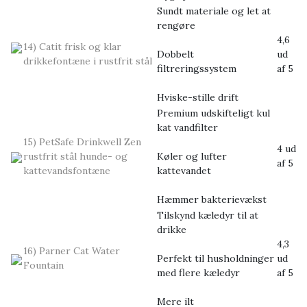
Sundt materiale og let at
rengøre
4,6
14) Catit frisk og klar
Dobbelt
ud
drikkefontæne i rustfrit stål
filtreringssystem
af 5
Hviske-stille drift
Premium udskifteligt kul
kat vandfilter
15) PetSafe Drinkwell Zen
4 ud
rustfrit stål hunde- og
Køler og lufter
af 5
kattevandsfontæne
kattevandet
Hæmmer bakterievækst
Tilskynd kæledyr til at
drikke
4,3
16) Parner Cat Water
Perfekt til husholdninger
ud
Fountain
med flere kæledyr
af 5
Mere ilt