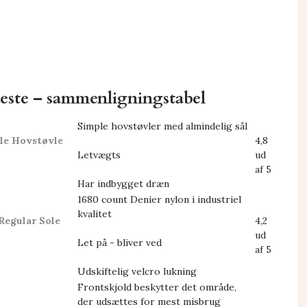
 heste – sammenligningstabel
Simple hovstøvler med almindelig sål
ple Hovstøvle
4,8
Letvægts
ud
af 5
Har indbygget dræn
1680 count Denier nylon i industriel
kvalitet
Regular Sole
4,2
ud
Let på - bliver ved
af 5
Udskiftelig velcro lukning
Frontskjold beskytter det område,
der udsættes for mest misbrug