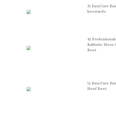
3) EasyCare Ea
hovstøvle
4) Professional
Ballistic Hove 
Boot
5) EasyCare Ea
Hoof Boot