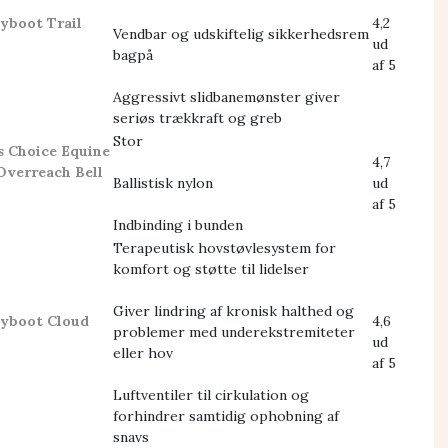
syboot Trail
4,2
Vendbar og udskiftelig sikkerhedsrem
ud
bagpå
af 5
Aggressivt slidbanemønster giver
seriøs trækkraft og greb
Stor
s Choice Equine
4,7
Overreach Bell
Ballistisk nylon
ud
af 5
Indbinding i bunden
Terapeutisk hovstøvlesystem for
komfort og støtte til lidelser
Giver lindring af kronisk halthed og
syboot Cloud
4,6
problemer med underekstremiteter
ud
eller hov
af 5
Luftventiler til cirkulation og
forhindrer samtidig ophobning af
snavs