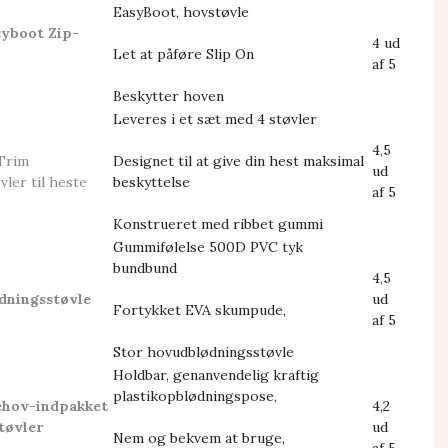
EasyBoot, hovstøvle
syboot Zip-
4 ud
Let at påføre Slip On
af 5
Beskytter hoven
Leveres i et sæt med 4 støvler
4,5
 Trim
Designet til at give din hest maksimal
ud
ler til heste
beskyttelse
af 5
Konstrueret med ribbet gummi
Gummifølelse 500D PVC tyk
bundbund
4,5
dningsstøvle
ud
Fortykket EVA skumpude,
af 5
Stor hovudblødningsstøvle
Holdbar, genanvendelig kraftig
plastikopblødningspose,
ehov-indpakket
4,2
tøvler
ud
Nem og bekvem at bruge,