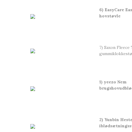
6) EasyCare Ea
hovstøvle
7) Saxon Fleece
gummiklokkestøv
1) yeezo Nem
brugshovudblø
2) Yunbin Hest
iblødsætningss