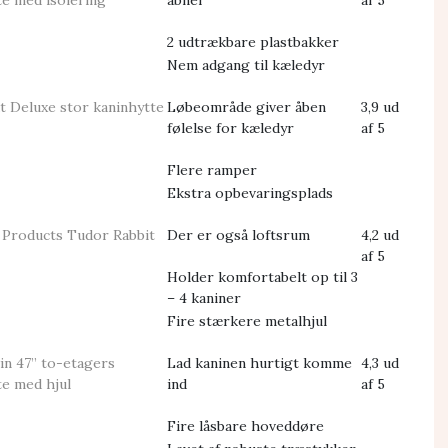
te med isolering
åbner
af 5
2 udtrækbare plastbakker
Nem adgang til kæledyr
t Deluxe stor kaninhytte
Løbeområde giver åben
3,9 ud
følelse for kæledyr
af 5
Flere ramper
Ekstra opbevaringsplads
 Products Tudor Rabbit
Der er også loftsrum
4,2 ud
af 5
Holder komfortabelt op til 3
– 4 kaniner
Fire stærkere metalhjul
vin 47” to-etagers
Lad kaninen hurtigt komme
4,3 ud
te med hjul
ind
af 5
Fire låsbare hoveddøre