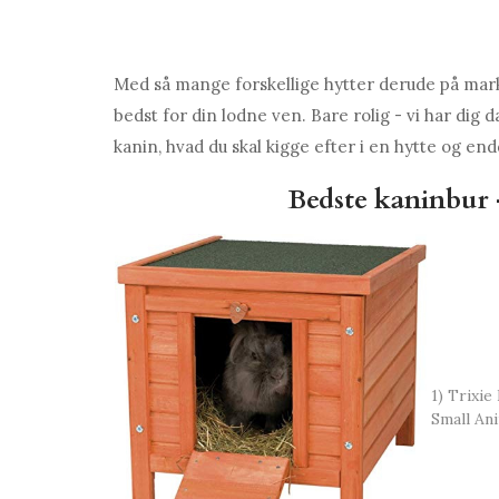
Med så mange forskellige hytter derude på marke
bedst for din lodne ven. Bare rolig - vi har dig 
kanin, hvad du skal kigge efter i en hytte og end
Bedste kaninbur 
1) Trixi
Small An