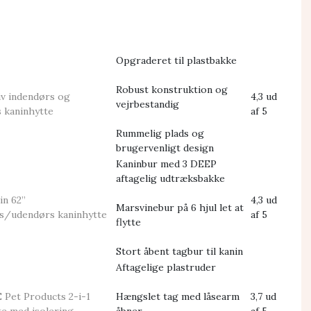
Opgraderet til plastbakke
Robust konstruktion og
iv indendørs og
4,3 ud
vejrbestandig
 kaninhytte
af 5
Rummelig plads og
brugervenligt design
Kaninbur med 3 DEEP
aftagelig udtræksbakke
vin 62”
4,3 ud
Marsvinebur på 6 hjul let at
s/udendørs kaninhytte
af 5
flytte
Stort åbent tagbur til kanin
Aftagelige plastruder
E Pet Products 2-i-1
Hængslet tag med låsearm
3,7 ud