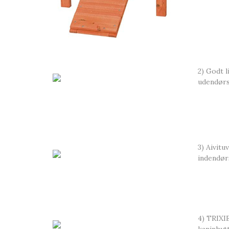
2) Godt l
udendørs
3) Aivitu
indendør
4) TRIXI