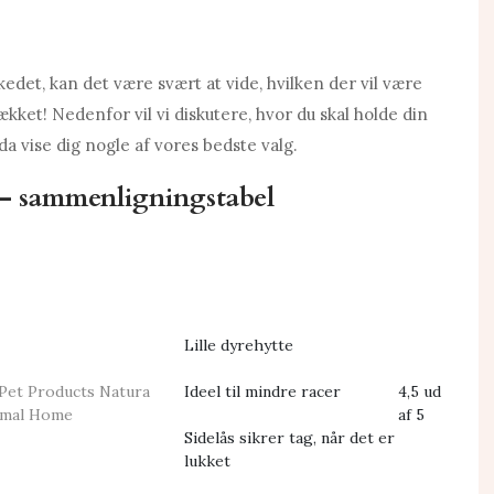
det, kan det være svært at vide, hvilken der vil være
dækket! Nedenfor vil vi diskutere, hvor du skal holde din
da vise dig nogle af vores bedste valg.
– sammenligningstabel
Lille dyrehytte
e Pet Products Natura
Ideel til mindre racer
4,5 ud
imal Home
af 5
Sidelås sikrer tag, når det er
lukket