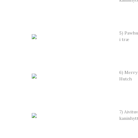
kaninhyt
5) Pawhu
i træ
6) Merry
Hutch
7) Aivitu
kaninhyt