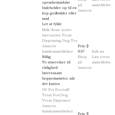
opvaskemaskine
på
anmeldelse
Indeholder op til en
Amazon
kop godbidder eller
mad
Let at fylde
Milk-Bone Active
Interactive Treat
Dispensing Dog Toy
Amazon
Pris:
$
kundeanmeldelser
9,97
Køb nu
Billig
Shop
Læs vores
To størrelser til
på
anmeldelse
rådighed
Amazon
Interessant
hoppemønster, når
det kastes
JW Pet Evertuff
Treat Pod Dog
Treat Dispenser
Amazon
kundeanmeldelser
Pris:
$