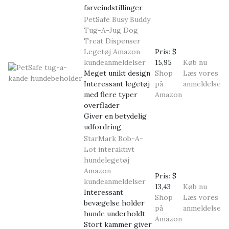
farveindstillinger
PetSafe Busy Buddy
Tug-A-Jug Dog
Treat Dispenser
Legetøj
Amazon
Pris:
$
kundeanmeldelser
15,95
Køb nu
Meget unikt design
Shop
Læs vores
Interessant legetøj
på
anmeldelse
med flere typer
Amazon
overflader
Giver en betydelig
udfordring
StarMark Bob-A-
Lot interaktivt
hundelegetøj
Amazon
Pris:
$
kundeanmeldelser
13,43
Køb nu
Interessant
Shop
Læs vores
bevægelse holder
på
anmeldelse
hunde underholdt
Amazon
Stort kammer giver