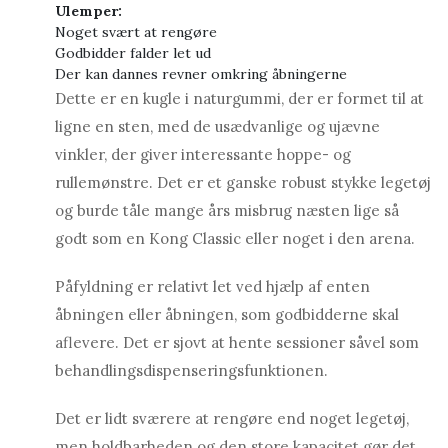
Ulemper:
Noget svært at rengøre
Godbidder falder let ud
Der kan dannes revner omkring åbningerne
Dette er en kugle i naturgummi, der er formet til at
ligne en sten, med de usædvanlige og ujævne
vinkler, der giver interessante hoppe- og
rullemønstre. Det er et ganske robust stykke legetøj
og burde tåle mange års misbrug næsten lige så
godt som en Kong Classic eller noget i den arena.
Påfyldning er relativt let ved hjælp af enten
åbningen eller åbningen, som godbidderne skal
aflevere. Det er sjovt at hente sessioner såvel som
behandlingsdispenseringsfunktionen.
Det er lidt sværere at rengøre end noget legetøj,
men holdbarheden og den store kapacitet gør det