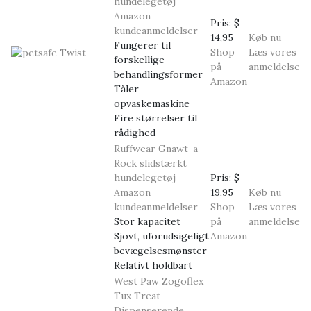
hundelegetøj
Amazon
Pris:
$
kundeanmeldelser
14,95
Køb nu
Fungerer til
Shop
Læs vores
forskellige
på
anmeldelse
behandlingsformer
Amazon
Tåler
opvaskemaskine
Fire størrelser til
rådighed
Ruffwear Gnawt-a-
Rock slidstærkt
hundelegetøj
Pris:
$
Amazon
19,95
Køb nu
kundeanmeldelser
Shop
Læs vores
Stor kapacitet
på
anmeldelse
Sjovt, uforudsigeligt
Amazon
bevægelsesmønster
Relativt holdbart
West Paw Zogoflex
Tux Treat
Dispenserende