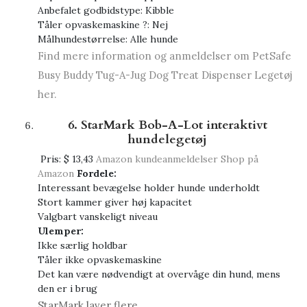
Anbefalet godbidstype: Kibble
Tåler opvaskemaskine ?: Nej
Målhundestørrelse: Alle hunde
Find mere information og anmeldelser om PetSafe
Busy Buddy Tug-A-Jug Dog Treat Dispenser Legetøj
her.
6. StarMark Bob-A-Lot interaktivt
hundelegetøj
Pris:
$ 13,43
Amazon kundeanmeldelser
Shop på
Amazon
Fordele:
Interessant bevægelse holder hunde underholdt
Stort kammer giver høj kapacitet
Valgbart vanskeligt niveau
Ulemper:
Ikke særlig holdbar
Tåler ikke opvaskemaskine
Det kan være nødvendigt at overvåge din hund, mens
den er i brug
StarMark laver flere