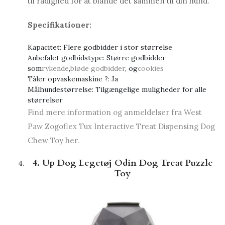
til rådighed for at blande det sammen til din hund.
Specifikationer:
Kapacitet: Flere godbidder i stor størrelse
Anbefalet godbidstype: Større godbidder
som
rykende
,
bløde godbidder
, og
cookies
Tåler opvaskemaskine ?: Ja
Målhundestørrelse: Tilgængelige muligheder for alle
størrelser
Find mere information og anmeldelser fra West
Paw Zogoflex Tux Interactive Treat Dispensing Dog
Chew Toy her.
4. Up Dog Legetøj Odin Dog Treat Puzzle
Toy