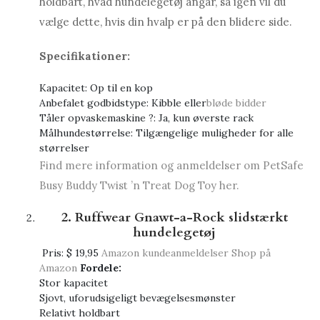
holdbart, hvad hundelegetøj angår, så igen vil du
vælge dette, hvis din hvalp er på den blidere side.
Specifikationer:
Kapacitet: Op til en kop
Anbefalet godbidstype: Kibble eller
bløde bidder
Tåler opvaskemaskine ?: Ja, kun øverste rack
Målhundestørrelse: Tilgængelige muligheder for alle
størrelser
Find mere information og anmeldelser om PetSafe
Busy Buddy Twist ’n Treat Dog Toy her.
2. Ruffwear Gnawt-a-Rock slidstærkt
hundelegetøj
Pris:
$ 19,95
Amazon kundeanmeldelser
Shop på
Amazon
Fordele:
Stor kapacitet
Sjovt, uforudsigeligt bevægelsesmønster
Relativt holdbart