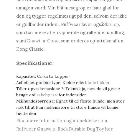
umagen værd. Min blå næsegrop er især glad for
den og tygger regelmæssigt på den, selvom der ikke
er godbidder indeni. Ruffwear laver også
Skru op
,
som har mere af en vippende og rullende handling,
samt
Gnawt-a-Cone
, som er deres opfattelse af en
Kong Classic.
Specifikationer:
Kapacitet: Cirka to kopper
Anbefalet godbidstype: Kibble eller
bløde bidder
Tåler opvaskemaskine ?: Teknisk ja, men du vil gerne
bruge en
flaskebørste
for indersiden
Målhundestørrelse: Egnet til de fleste hunde, men stor
nok til, at kun mellemstore til store hunde vil kunne
hente den
Find mere information og anmeldelser om
Ruffwear Gnawt-a-Rock Durable Dog Toy her.