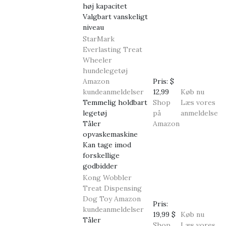
høj kapacitet
Valgbart vanskeligt
niveau
StarMark
Everlasting Treat
Wheeler
hundelegetøj
Amazon
Pris:
$
kundeanmeldelser
12,99
Køb nu
Temmelig holdbart
Shop
Læs vores
legetøj
på
anmeldelse
Tåler
Amazon
opvaskemaskine
Kan tage imod
forskellige
godbidder
Kong Wobbler
Treat Dispensing
Dog Toy
Amazon
Pris:
kundeanmeldelser
19,99 $
Køb nu
Tåler
Shop
Læs vores