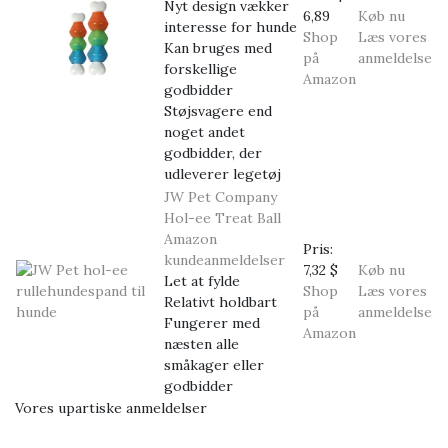
Nyt design vækker
6,89
Køb nu
interesse for hunde
Shop
Læs vores
Kan bruges med
på
anmeldelse
forskellige
Amazon
godbidder
Støjsvagere end
noget andet
godbidder, der
udleverer legetøj
JW Pet Company
Hol-ee Treat Ball
Amazon
Pris:
kundeanmeldelser
7,32 $
Køb nu
Let at fylde
Shop
Læs vores
Relativt holdbart
på
anmeldelse
Fungerer med
Amazon
næsten alle
småkager eller
godbidder
Vores upartiske anmeldelser