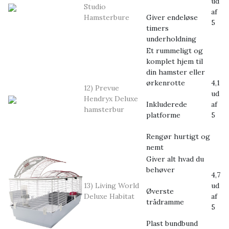
ud
Studio
af
Hamsterbure
Giver endeløse
5
timers
underholdning
Et rummeligt og
komplet hjem til
din hamster eller
ørkenrotte
4,1
12) Prevue
ud
Hendryx Deluxe
Inkluderede
af
hamsterbur
platforme
5
Rengør hurtigt og
nemt
Giver alt hvad du
behøver
4,7
13) Living World
ud
Øverste
Deluxe Habitat
af
trådramme
5
Plast bundbund