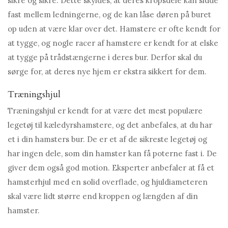
sikre og sikre. Dette skyldes, at deres kropsdele kan sidde
fast mellem ledningerne, og de kan låse døren på buret
op uden at være klar over det. Hamstere er ofte kendt for
at tygge, og nogle racer af hamstere er kendt for at elske
at tygge på trådstængerne i deres bur. Derfor skal du
sørge for, at deres nye hjem er ekstra sikkert for dem.
Træningshjul
Træningshjul er kendt for at være det mest populære
legetøj til kæledyrshamstere, og det anbefales, at du har
et i din hamsters bur. De er et af de sikreste legetøj og
har ingen dele, som din hamster kan få poterne fast i. De
giver dem også god motion. Eksperter anbefaler at få et
hamsterhjul med en solid overflade, og hjuldiameteren
skal være lidt større end kroppen og længden af ​​din
hamster.