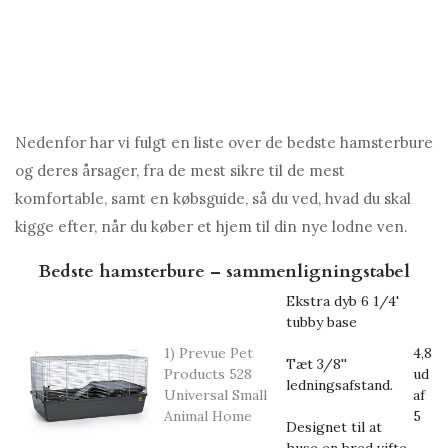
Nedenfor har vi fulgt en liste over de bedste hamsterbure
og deres årsager, fra de mest sikre til de mest
komfortable, samt en købsguide, så du ved, hvad du skal
kigge efter, når du køber et hjem til din nye lodne ven.
Bedste hamsterbure – sammenligningstabel
Ekstra dyb 6 1/4'
tubby base
1) Prevue Pet
4,8
Tæt 3/8''
Products 528
ud
ledningsafstand.
Universal Small
af
Animal Home
5
Designet til at