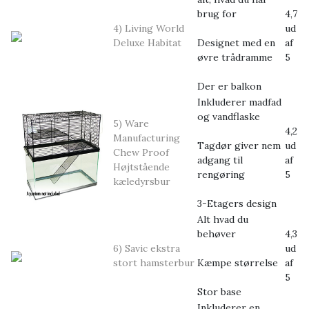
brug for
4,7
4) Living World
ud
Deluxe Habitat
Designet med en
af
øvre trådramme
5
Der er balkon
Inkluderer madfad
og vandflaske
5) Ware
4,2
Manufacturing
Tagdør giver nem
ud
Chew Proof
adgang til
af
Højtstående
rengøring
5
kæledyrsbur
3-Etagers design
Alt hvad du
behøver
4,3
6) Savic ekstra
ud
stort hamsterbur
Kæmpe størrelse
af
5
Stor base
Inkluderer en