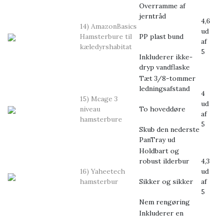
Overramme af
jerntråd
4,6
14) AmazonBasics
ud
Hamsterbure til
PP plast bund
af
kæledyrshabitat
5
Inkluderer ikke-
dryp vandflaske
Tæt 3/8-tommer
ledningsafstand
4
15) Mcage 3
ud
niveau
To hoveddøre
af
hamsterbure
5
Skub den nederste
PanTray ud
Holdbart og
robust ilderbur
4,3
16) Yaheetech
ud
hamsterbur
Sikker og sikker
af
5
Nem rengøring
Inkluderer en