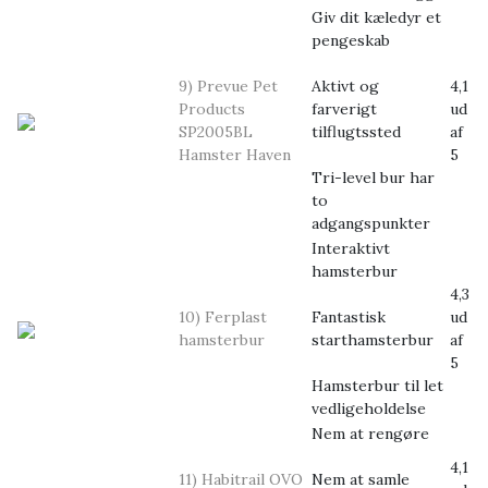
Giv dit kæledyr et
pengeskab
9) Prevue Pet
Aktivt og
4,1
Products
farverigt
ud
SP2005BL
tilflugtssted
af
Hamster Haven
5
Tri-level bur har
to
adgangspunkter
Interaktivt
hamsterbur
4,3
10) Ferplast
Fantastisk
ud
hamsterbur
starthamsterbur
af
5
Hamsterbur til let
vedligeholdelse
Nem at rengøre
4,1
11) Habitrail OVO
Nem at samle