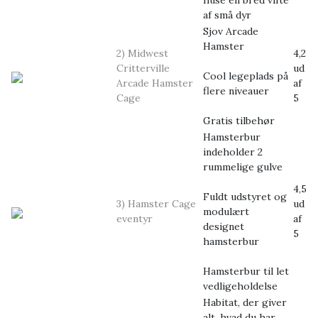
huse en bred vifte
af små dyr
Sjov Arcade
Hamster
2) Midwest
4,2
Critterville
ud
Cool legeplads på
Arcade Hamster
af
flere niveauer
Cage
5
Gratis tilbehør
Hamsterbur
indeholder 2
rummelige gulve
4,5
Fuldt udstyret og
3) Hamster Cage
ud
modulært
eventyr
af
designet
5
hamsterbur
Hamsterbur til let
vedligeholdelse
Habitat, der giver
alt, hvad du har