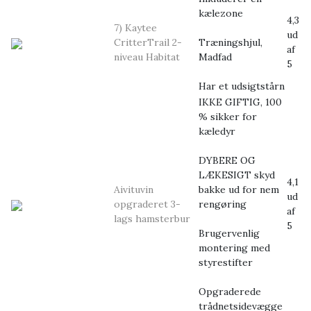
kælezone
4,3
7) Kaytee
ud
CritterTrail 2-
Træningshjul,
af
niveau Habitat
Madfad
5
Har et udsigtstårn
IKKE GIFTIG, 100
% sikker for
kæledyr
DYBERE OG
LÆKESIGT skyd
4,1
Aivituvin
bakke ud for nem
ud
opgraderet 3-
rengøring
af
lags hamsterbur
5
Brugervenlig
montering med
styrestifter
Opgraderede
trådnetsidevægge