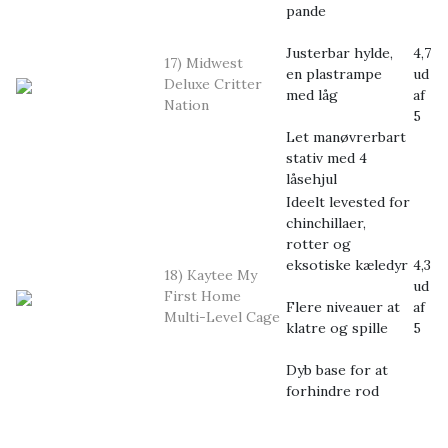
pande
Justerbar hylde,
4,7
17) Midwest
en plastrampe
ud
Deluxe Critter
med låg
af
Nation
5
Let manøvrerbart
stativ med 4
låsehjul
Ideelt levested for
chinchillaer,
rotter og
eksotiske kæledyr
4,3
18) Kaytee My
ud
First Home
Flere niveauer at
af
Multi-Level Cage
klatre og spille
5
Dyb base for at
forhindre rod