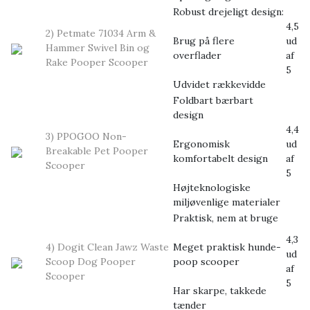
Robust drejeligt design:
4,5
2) Petmate 71034 Arm &
Brug på flere
ud
Hammer Swivel Bin og
overflader
af
Rake Pooper Scooper
5
Udvidet rækkevidde
Foldbart bærbart
design
4,4
3) PPOGOO Non-
Ergonomisk
ud
Breakable Pet Pooper
komfortabelt design
af
Scooper
5
Højteknologiske
miljøvenlige materialer
Praktisk, nem at bruge
4,3
4) Dogit Clean Jawz Waste
Meget praktisk hunde-
ud
Scoop Dog Pooper
poop scooper
af
Scooper
5
Har skarpe, takkede
tænder