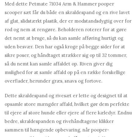
Med dette Petmate 71034 Arm & Hammer pooper
scooper sæt får du både en skraldespand og en rive lavet
af glat, slidstærkt plastik, der er modstandsdygtig over for
rod og nem at rengøre. Beholderen roterer for at gøre
det nemt at bruge, så du kan samle afføring hurtigt og
uden besvær. Den har også kroge på begge sider for at
sikre poser, og håndtaget strækker sig op til 32 tommer,
så du nemt kan samle affaldet op. Riven giver dig
mulighed for at samle affald op på en række forskellige
overflader, herunder græs, snavs og fortove.
Dette skraldespand og rivesæt er lette og designet til at
opsamle store mængder affald, hvilket gør dem perfekte
til ejere af store hunde eller ejere af flere kæledyr. Endnu
bedre, skraldespanden og rivehåndtagene klikker
sammen til hængende opbevaring, når pooper-