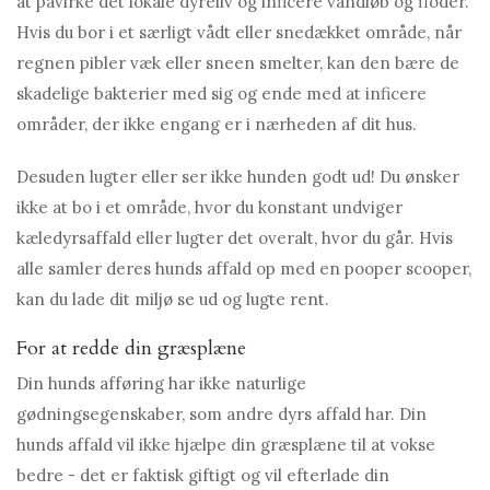
at påvirke det lokale dyreliv og inficere vandløb og floder.
Hvis du bor i et særligt vådt eller snedækket område, når
regnen pibler væk eller sneen smelter, kan den bære de
skadelige bakterier med sig og ende med at inficere
områder, der ikke engang er i nærheden af ​​dit hus.
Desuden lugter eller ser ikke hunden godt ud! Du ønsker
ikke at bo i et område, hvor du konstant undviger
kæledyrsaffald eller lugter det overalt, hvor du går. Hvis
alle samler deres hunds affald op med en pooper scooper,
kan du lade dit miljø se ud og lugte rent.
For at redde din græsplæne
Din hunds afføring har ikke naturlige
gødningsegenskaber, som andre dyrs affald har. Din
hunds affald vil ikke hjælpe din græsplæne til at vokse
bedre - det er faktisk giftigt og vil efterlade din