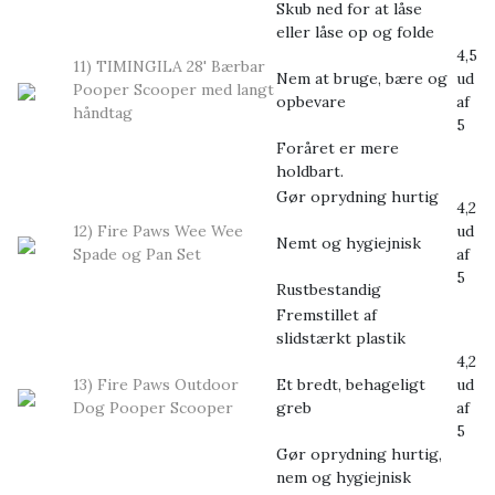
Skub ned for at låse
eller låse op og folde
4,5
11) TIMINGILA 28' Bærbar
Nem at bruge, bære og
ud
Pooper Scooper med langt
opbevare
af
håndtag
5
Foråret er mere
holdbart.
Gør oprydning hurtig
4,2
12) Fire Paws Wee Wee
ud
Nemt og hygiejnisk
Spade og Pan Set
af
5
Rustbestandig
Fremstillet af
slidstærkt plastik
4,2
13) Fire Paws Outdoor
Et bredt, behageligt
ud
Dog Pooper Scooper
greb
af
5
Gør oprydning hurtig,
nem og hygiejnisk