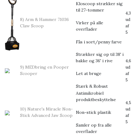
Kloscoop strækker sig
til 27-tommer
4,3
8) Arm & Hammer 71036
ud
Virker på alle
Claw Scoop
af
overflader
5
Fås i sort/penny farve
Strækker sig op til 38' i
bakke og 36' i rive
4,6
9) MEDbring en Pooper
ud
Scooper
Let at bruge
af
5
Stærk & Robust
Antimikrobiel
produktbeskyttelse
4,5
10) Nature's Miracle Non-
ud
Non-stick plastik
Stick Advanced Jaw Scoop
af
5
Samler op fra alle
overflader