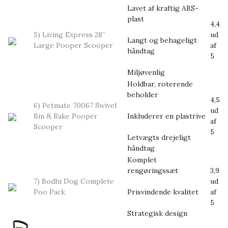
Lavet af kraftig ABS-
plast
4,4
5) Living Express 28”
ud
Langt og behageligt
Large Pooper Scooper
af
håndtag
5
Miljøvenlig
Holdbar, roterende
beholder
4,5
6) Petmate 70067 Swivel
ud
Bin & Rake Pooper
Inkluderer en plastrive
af
Scooper
5
Letvægts drejeligt
håndtag
Komplet
rengøringssæt
3,9
7) Bodhi Dog Complete
ud
Poo Pack
Prisvindende kvalitet
af
5
Strategisk design