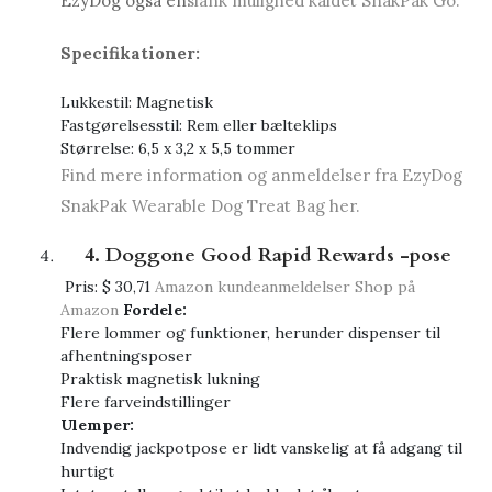
EzyDog også en
slank mulighed kaldet SnakPak Go.
Specifikationer:
Lukkestil: Magnetisk
Fastgørelsesstil: Rem eller bælteklips
Størrelse: 6,5 x 3,2 x 5,5 tommer
Find mere information og anmeldelser fra EzyDog
SnakPak Wearable Dog Treat Bag her.
4. Doggone Good Rapid Rewards -pose
Pris:
$ 30,71
Amazon kundeanmeldelser
Shop på
Amazon
Fordele:
Flere lommer og funktioner, herunder dispenser til
afhentningsposer
Praktisk magnetisk lukning
Flere farveindstillinger
Ulemper:
Indvendig jackpotpose er lidt vanskelig at få adgang til
hurtigt