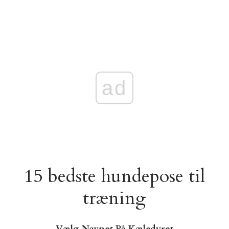
ad
15 bedste hundepose til
træning
Vælg Navnet På Kæledyret