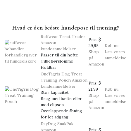
Hvad er den bedste hundepose til træning?
Ruffwear Treat Trader
Pris:
$
Amazon
29,95
Køb nu
kundeanmeldelser
Shop
Læs vores
Passer til din hofte
på
anmeldelse
Tilbehørslomme
Amazon
Holdbar
OneTigris Dog Treat
Training Pouch
Amazon
Pris:
$
kundeanmeldelser
21,99
Køb nu
Stor kapacitet
Shop
Læs vores
Brug med bælte eller
på
anmeldelse
med clipsen
Amazon
Overlappende åbning
for let adgang
EzyDog SnakPak
Amazon
Pris:
$