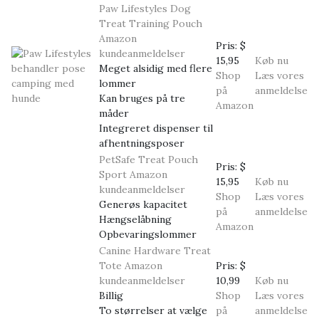
Paw Lifestyles Dog
Treat Training Pouch
Amazon
Pris:
$
kundeanmeldelser
15,95
Køb nu
Meget alsidig med flere
Shop
Læs vores
lommer
på
anmeldelse
Kan bruges på tre
Amazon
måder
Integreret dispenser til
afhentningsposer
PetSafe Treat Pouch
Pris:
$
Sport
Amazon
15,95
Køb nu
kundeanmeldelser
Shop
Læs vores
Generøs kapacitet
på
anmeldelse
Hængselåbning
Amazon
Opbevaringslommer
Canine Hardware Treat
Tote
Amazon
Pris:
$
kundeanmeldelser
10,99
Køb nu
Billig
Shop
Læs vores
To størrelser at vælge
på
anmeldelse