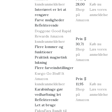
kundeanmeldelser
28,00
Køb nu
Interiøret er let at
Shop
Læs vores
rengøre
på
anmeldelse
Farve muligheder
Amazon
Reflekterende
Doggone Good Rapid
Rewards
Amazon
Pris:
$
kundeanmeldelser
30,71
Køb nu
Flere lommer og
Shop
Læs vores
funktioner
på
anmeldelse
Praktisk magnetisk
Amazon
lukning
Flere farveindstillinger
Kurgo Go Stuff It
Amazon
Pris:
$
kundeanmeldelser
11,95
Køb nu
Karabinhage gør
Shop
Læs vores
vedhæftning let
på
anmeldelse
Reflekterende
Amazon
Let at bruge
FidosFavs Bundt til