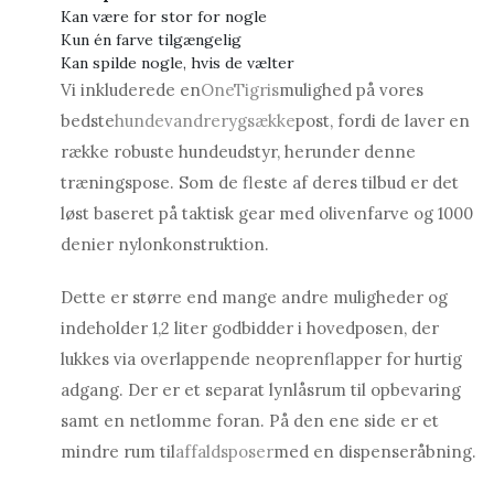
Kan være for stor for nogle
Kun én farve tilgængelig
Kan spilde nogle, hvis de vælter
Vi inkluderede en
OneTigris
mulighed på vores
bedste
hundevandrerygsække
post, fordi de laver en
række robuste hundeudstyr, herunder denne
træningspose. Som de fleste af deres tilbud er det
løst baseret på taktisk gear med olivenfarve og 1000
denier nylonkonstruktion.
Dette er større end mange andre muligheder og
indeholder 1,2 liter godbidder i hovedposen, der
lukkes via overlappende neoprenflapper for hurtig
adgang. Der er et separat lynlåsrum til opbevaring
samt en netlomme foran. På den ene side er et
mindre rum til
affaldsposer
med en dispenseråbning.