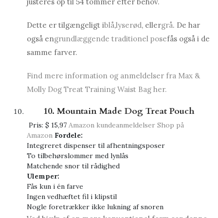
justeres op til 54 tommer efter behov.
Dette er tilgængeligt i
blå
,
lyserød
, eller
grå
. De har
også en
grundlæggende traditionel pose
fås også i de
samme farver.
Find mere information og anmeldelser fra Max &
Molly Dog Treat Training Waist Bag her.
10. Mountain Made Dog Treat Pouch
Pris:
$ 15,97
Amazon kundeanmeldelser
Shop på
Amazon
Fordele:
Integreret dispenser til afhentningsposer
To tilbehørslommer med lynlås
Matchende snor til rådighed
Ulemper:
Fås kun i én farve
Ingen vedhæftet fil i klipstil
Nogle foretrækker ikke lukning af snoren