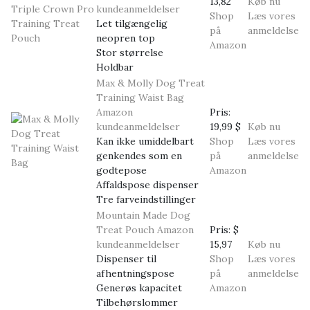
13,82
Køb nu
kundeanmeldelser
Shop
Læs vores
Let tilgængelig
på
anmeldelse
neopren top
Amazon
Stor størrelse
Holdbar
Max & Molly Dog Treat
Training Waist Bag
Amazon
Pris:
kundeanmeldelser
19,99 $
Køb nu
Kan ikke umiddelbart
Shop
Læs vores
genkendes som en
på
anmeldelse
godtepose
Amazon
Affaldspose dispenser
Tre farveindstillinger
Mountain Made Dog
Treat Pouch
Amazon
Pris:
$
kundeanmeldelser
15,97
Køb nu
Dispenser til
Shop
Læs vores
afhentningspose
på
anmeldelse
Generøs kapacitet
Amazon
Tilbehørslommer