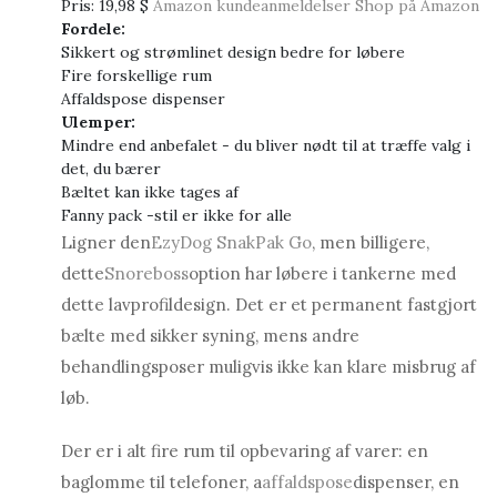
Pris:
19,98 $
Amazon kundeanmeldelser
Shop på Amazon
Fordele:
Sikkert og strømlinet design bedre for løbere
Fire forskellige rum
Affaldspose dispenser
Ulemper:
Mindre end anbefalet - du bliver nødt til at træffe valg i
det, du bærer
Bæltet kan ikke tages af
Fanny pack -stil er ikke for alle
Ligner den
EzyDog SnakPak Go
, men billigere,
dette
Snoreboss
option har løbere i tankerne med
dette lavprofildesign. Det er et permanent fastgjort
bælte med sikker syning, mens andre
behandlingsposer muligvis ikke kan klare misbrug af
løb.
Der er i alt fire rum til opbevaring af varer: en
baglomme til telefoner, a
affaldspose
dispenser, en