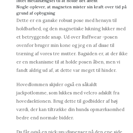
Intet metalhængsel til at holde det åbent
Nogle oplever, at magneten mister sin kraft over tid på
grund af opbygning
Dette er en ganske robust pose med hensyn til
holdbarhed, og den magnetiske lukning lukker med
et betryggende snap. Ud over Ruffwear -posen
ovenfor bruger min kone og jeg en af ​​disse til
træning af vores tre mutter. Bagsiden er, at der ikke
er en mekanisme til at holde posen åben, men vi
fandt aldrig ud af, at dette var meget til hinder.
Hovedlommen skjuler også en såkaldt
jackpotlomme, som lukkes med velcro adskilt fra
hovedsektionen. Brug dette til godbidder af høj
værdi, der kan tiltrække din hunds opmærksomhed
bedre end normale bidder.
Du får også en pick-up-dispenser på den ene side,