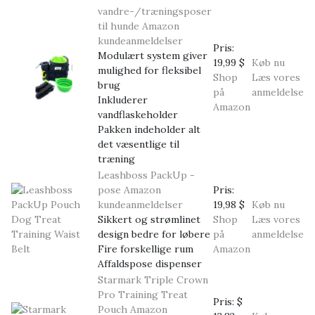
vandre-/træningsposer
til hunde
Amazon
kundeanmeldelser
Pris:
Modulært system giver
19,99 $
Køb nu
mulighed for fleksibel
Shop
Læs vores
brug
på
anmeldelse
Inkluderer
Amazon
vandflaskeholder
Pakken indeholder alt
det væsentlige til
træning
Leashboss PackUp -
pose
Amazon
Pris:
kundeanmeldelser
19,98 $
Køb nu
Sikkert og strømlinet
Shop
Læs vores
design bedre for løbere
på
anmeldelse
Fire forskellige rum
Amazon
Affaldspose dispenser
Starmark Triple Crown
Pro Training Treat
Pris:
$
Pouch
Amazon