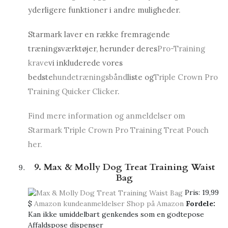
yderligere funktioner i andre muligheder.
Starmark laver en række fremragende
træningsværktøjer, herunder deres
Pro-Training
krave
vi inkluderede vores
bedste
hundetræningsbånd
liste og
Triple Crown Pro
Training Quicker Clicker
.
Find mere information og anmeldelser om
Starmark Triple Crown Pro Training Treat Pouch
her.
9. Max & Molly Dog Treat Training Waist
Bag
Pris:
19,99
$
Amazon kundeanmeldelser
Shop på Amazon
Fordele:
Kan ikke umiddelbart genkendes som en godtepose
Affaldspose dispenser