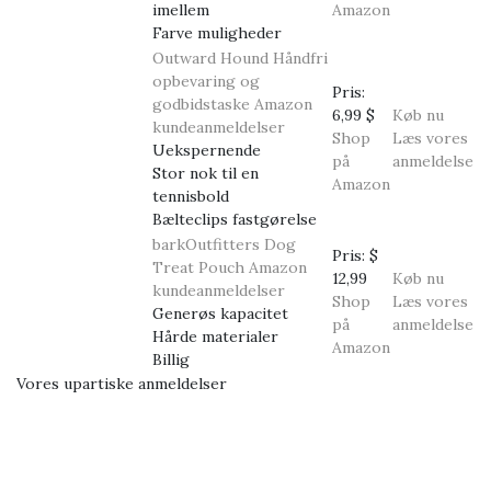
imellem
Amazon
Farve muligheder
Outward Hound Håndfri
opbevaring og
Pris:
godbidstaske
Amazon
6,99 $
Køb nu
kundeanmeldelser
Shop
Læs vores
Uekspernende
på
anmeldelse
Stor nok til en
Amazon
tennisbold
Bælteclips fastgørelse
barkOutfitters Dog
Pris:
$
Treat Pouch
Amazon
12,99
Køb nu
kundeanmeldelser
Shop
Læs vores
Generøs kapacitet
på
anmeldelse
Hårde materialer
Amazon
Billig
Vores upartiske anmeldelser